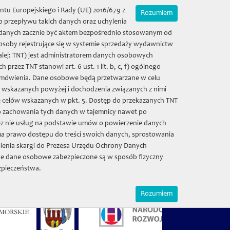
Online-Shop
Mój koszyk | (0) 0 zł
ntu Europejskiego i Rady (UE) 2016/679 z
Rozumiem
 przepływu takich danych oraz uchylenia
ie danych zacznie być aktem bezpośrednio stosowanym od
 osoby rejestrujące się w systemie sprzedaży wydawnictw
alej: TNT) jest administratorem danych osobowych
[Gallery]
[Contact]
ez TNT stanowi art. 6 ust. 1 lit. b, c, f) ogólnego
 zamówienia. Dane osobowe będą przetwarzane w celu
w wskazanych powyżej i dochodzenia związanych z nimi
ę celów wskazanych w pkt. 5. Dostęp do przekazanych TNT
o zachowania tych danych w tajemnicy nawet po
z nie usług na podstawie umów o powierzenie danych
a prawo dostępu do treści swoich danych, sprostowania
ienia skargi do Prezesa Urzędu Ochrony Danych
e dane osobowe zabezpieczone są w sposób fizyczny
zpieczeństwa.
Rozumiem