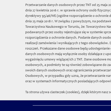
Die Sprache:
Przetwarzanie danych osobowych przez TNT od 25 maja 201
dnia 27 kwietnia 2016 r. w sprawie ochrony osób fizycz
Towarzys
dyrektywy 95/46/WE (ogólne rozporządzenie o ochronie da
dnia 25 maja 2018 r. W związku z powyższym, na podstawie
Towarzystwa Naukowego w Toruniu, że: Towarzystwo Nauko
Über uns
On
podawanych przez osoby rejestrujące się w systemie sprz
rozporządzenia o ochronie danych. Podanie danych osobo
realizacji zamówienia i wynikających z tego obowiązków.
TNT
» Bestände
roszczeń. Przekazane dane osobowe będą udostępnianie o
danych osobowych mają wyłącznie osoby działające z up
Nachlass Konrad Górski
wygaśnięciu umowy wiążącej ich z TNT. Dane osobowe m
Be
osobowych, a podmioty te są również zobowiązane do za
Museumssammlung und weitere Archive
swoich danych osobowych oraz ograniczenia przetwarzan
Osobowych, w przypadku gdy uzna, że przetwarzanie nar
oraz w systemach informatycznych posiadających odpowie
Towarzystwo Naukowe w Toruniu
Ta strona używa ciasteczek (cookies), dzięki którym nasz s
gegründet 1875