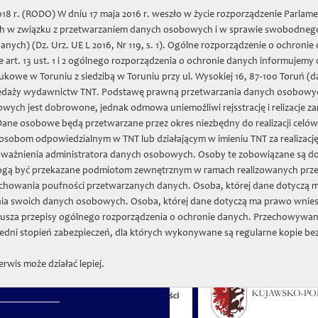
8 r. (RODO) W dniu 17 maja 2016 r. weszło w życie rozporządzenie Parlame
nych w związku z przetwarzaniem danych osobowych i w sprawie swobodnego
two Naukowe w Toruniu
nych) (Dz. Urz. UE L 2016, Nr 119, s. 1). Ogólne rozporządzenie o ochron
 art. 13 ust. 1 i 2 ogólnego rozporządzenia o ochronie danych informujemy
we w Toruniu z siedzibą w Toruniu przy ul. Wysokiej 16, 87-100 Toruń (d
line-Shop
Forschung und Projekte
Zapiski Historyczne
Bestände
edaży wydawnictw TNT. Podstawę prawną przetwarzania danych osobowych prz
wych jest dobrowone, jednak odmowa uniemożliwi rejsstrację i relizacje
 Dane osobowe będą przetwarzane przez okres niezbędny do realizacji celó
sobom odpowiedzialnym w TNT lub działającym w imieniu TNT za realizacj
oważnienia administratora danych osobowych. Osoby te zobowiązane są d
ogą być przekazane podmiotom zewnętrznym w ramach realizowanych prze
stände
chowania poufności przetwarzanych danych. Osoba, której dane dotyczą m
ia swoich danych osobowych. Osoba, której dane dotyczą ma prawo wnies
usza przepisy ogólnego rozporządzenia o ochronie danych. Przechowywan
dni stopień zabezpieczeń, dla których wykonywane są regularne kopie be
:
erwis może działać lepiej.