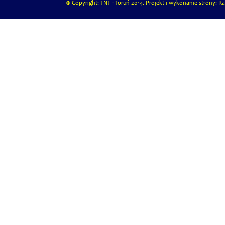
© Copyright: TNT - Toruń 2014. Projekt i wykonanie strony: Ra