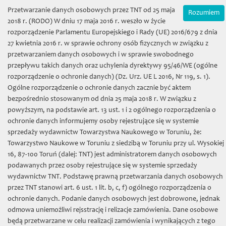
Die Sprache:
Online-Shop
Przetwarzanie danych osobowych przez TNT od 25 maja
Rozumiem
Mój koszyk | (0) 0 zł
2018 r. (RODO) W dniu 17 maja 2016 r. weszło w życie
rozporządzenie Parlamentu Europejskiego i Rady (UE) 2016/679 z dnia
27 kwietnia 2016 r. w sprawie ochrony osób fizycznych w związku z
przetwarzaniem danych osobowych i w sprawie swobodnego
przepływu takich danych oraz uchylenia dyrektywy 95/46/WE (ogólne
rozporządzenie o ochronie danych) (Dz. Urz. UE L 2016, Nr 119, s. 1).
Ogólne rozporządzenie o ochronie danych zacznie być aktem
bezpośrednio stosowanym od dnia 25 maja 2018 r. W związku z
Towarzystwo Naukowe w
powyższym, na podstawie art. 13 ust. 1 i 2 ogólnego rozporządzenia o
ochronie danych informujemy osoby rejestrujące się w systemie
Toruniu
sprzedaży wydawnictw Towarzystwa Naukowego w Toruniu, że:
Towarzystwo Naukowe w Toruniu z siedzibą w Toruniu przy ul. Wysokiej
16, 87-100 Toruń (dalej: TNT) jest administratorem danych osobowych
podawanych przez osoby rejestrujące się w systemie sprzedaży
wydawnictw TNT. Podstawę prawną przetwarzania danych osobowych
przez TNT stanowi art. 6 ust. 1 lit. b, c, f) ogólnego rozporządzenia o
Toggl
ochronie danych. Podanie danych osobowych jest dobrowone, jednak
naviga
odmowa uniemożliwi rejsstrację i relizacje zamówienia. Dane osobowe
będą przetwarzane w celu realizacji zamówienia i wynikających z tego