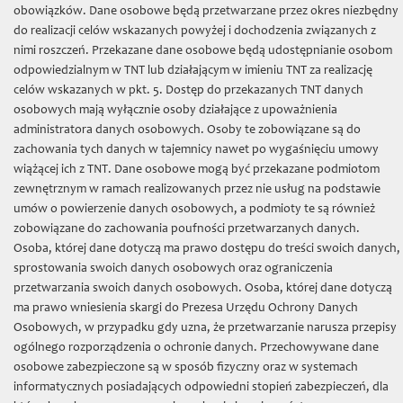
TNT
» Forschung und Projekte
obowiązków. Dane osobowe będą przetwarzane przez okres niezbędny
do realizacji celów wskazanych powyżej i dochodzenia związanych z
nimi roszczeń. Przekazane dane osobowe będą udostępnianie osobom
Forschung und Projekte
odpowiedzialnym w TNT lub działającym w imieniu TNT za realizację
celów wskazanych w pkt. 5. Dostęp do przekazanych TNT danych
osobowych mają wyłącznie osoby działające z upoważnienia
administratora danych osobowych. Osoby te zobowiązane są do
zachowania tych danych w tajemnicy nawet po wygaśnięciu umowy
Towarzystwo Naukowe w Toruniu
wiążącej ich z TNT. Dane osobowe mogą być przekazane podmiotom
gegründet 1875
zewnętrznym w ramach realizowanych przez nie usług na podstawie
umów o powierzenie danych osobowych, a podmioty te są również
zobowiązane do zachowania poufności przetwarzanych danych.
© Copyright: TNT - Toruń 2014. Projekt i wykonanie strony:
Osoba, której dane dotyczą ma prawo dostępu do treści swoich danych,
Rafał Mikulski
sprostowania swoich danych osobowych oraz ograniczenia
przetwarzania swoich danych osobowych. Osoba, której dane dotyczą
:
ma prawo wniesienia skargi do Prezesa Urzędu Ochrony Danych
Osobowych, w przypadku gdy uzna, że przetwarzanie narusza przepisy
ogólnego rozporządzenia o ochronie danych. Przechowywane dane
osobowe zabezpieczone są w sposób fizyczny oraz w systemach
informatycznych posiadających odpowiedni stopień zabezpieczeń, dla