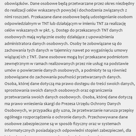
TNT
»
Projekty
» Rozwój Czasopism Naukowych
obowiązków. Dane osobowe będą przetwarzane przez okres niezbędny
do realizacji celów wskazanych powyżej i dochodzenia związanych z
Granty badawcze
nimi roszczeń. Przekazane dane osobowe będą udostępnianie osobom
odpowiedzialnym w TNT lub działającym w imieniu TNT za realizację
Księga ławnicza Starego Miasta Torunia (1479-1515)
celów wskazanych w pkt. 5. Dostęp do przekazanych TNT danych
osobowych mają wyłącznie osoby działające z upoważnienia
Niemiecko-polski i polsko-niemiecki słownik historyczny
administratora danych osobowych. Osoby te zobowiązane są do
Handel morski Gdańska na przełomie XV/XVI w.
zachowania tych danych w tajemnicy nawet po wygaśnięciu umowy
wiążącej ich z TNT. Dane osobowe mogą być przekazane podmiotom
Księgi pruskie w Internecie
zewnętrznym w ramach realizowanych przez nie usług na podstawie
umów o powierzenie danych osobowych, a podmioty te są również
Atlas historyczny miast polskich: Toruń, t. 2
zobowiązane do zachowania poufności przetwarzanych danych.
Władztwo komunalne w hanzeatyckich miastach Prus i Inflant
Osoba, której dane dotyczą ma prawo dostępu do treści swoich danych,
w średniowieczu
sprostowania swoich danych osobowych oraz ograniczenia
przetwarzania swoich danych osobowych. Osoba, której dane dotyczą
Średniowieczne rachunki kościołów toruńskich - opracowanie,
ma prawo wniesienia skargi do Prezesa Urzędu Ochrony Danych
edycja, digitalizacja
Osobowych, w przypadku gdy uzna, że przetwarzanie narusza przepisy
ogólnego rozporządzenia o ochronie danych. Przechowywane dane
Atlas historyczny miast polskich, t. 1: Prusy Królewskie i
Warmia, t. 3: Mazury, t. 4: Śląsk, t. 5: Małopolska
osobowe zabezpieczone są w sposób fizyczny oraz w systemach
informatycznych posiadających odpowiedni stopień zabezpieczeń, dla
Normowanie miejskiej rzeczywistości w Toruniu w