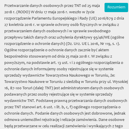
Wybierz język:
Zamówienia on-line
Przetwarzanie danych osobowych przez TNT od 25 maja
Rozumiem
Mój koszyk | (0) 0 zł
2018 r. (RODO) W dniu 17 maja 2016 r. weszło w życie
rozporządzenie Parlamentu Europejskiego i Rady (UE) 2016/679 z dnia
27 kwietnia 2016 r. w sprawie ochrony osób fizycznych w związku z
przetwarzaniem danych osobowych i w sprawie swobodnego
przepływu takich danych oraz uchylenia dyrektywy 95/46/WE (ogólne
rozporządzenie o ochronie danych) (Dz. Urz. UE L 2016, Nr 119, s. 1).
Ogólne rozporządzenie o ochronie danych zacznie być aktem
bezpośrednio stosowanym od dnia 25 maja 2018 r. W związku z
Towarzystwo Naukowe w
powyższym, na podstawie art. 13 ust. 1 i 2 ogólnego rozporządzenia o
ochronie danych informujemy osoby rejestrujące się w systemie
Toruniu
sprzedaży wydawnictw Towarzystwa Naukowego w Toruniu, że:
Towarzystwo Naukowe w Toruniu z siedzibą w Toruniu przy ul. Wysokiej
16, 87-100 Toruń (dalej: TNT) jest administratorem danych osobowych
podawanych przez osoby rejestrujące się w systemie sprzedaży
wydawnictw TNT. Podstawę prawną przetwarzania danych osobowych
przez TNT stanowi art. 6 ust. 1 lit. b, c, f) ogólnego rozporządzenia o
Toggl
ochronie danych. Podanie danych osobowych jest dobrowone, jednak
naviga
odmowa uniemożliwi rejsstrację i relizacje zamówienia. Dane osobowe
będą przetwarzane w celu realizacji zamówienia i wynikających z tego