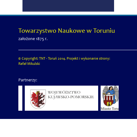
Towarzystwo Naukowe w Toruniu
założone 1875 r.
© Copyright: TNT - Toruń 2014. Projekt i wykonanie strony:
Rafał Mikulski
Partnerzy: