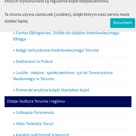
których wykonywane są regularne kopie bezpieczeństwa.
średniowieczu i wczesnej nowożytności
Ta strona używa ciasteczek (cookies), dzięki którym nasz serwis może
Zapomniany Krajobraz. W poszukiwaniu dziedzictwa
działać lepiej.
archeologicznego w lasach ziemi chełmińskiej
Rozumiem
Fontes Elbingenses. Źródła do dziejów średniowiecznego
Elbląga
Księgi rachunkowe średniowiecznego Torunia
Doktoranci w Polsce
Ludzie - miejsce - społeczeństwo: 150 lat Towarzystwa
Naukowego w Toruniu
Pomorski erudyta ksiądz Stanisław Kujot
Dzieje i kultura Torunia i regionu
Colloquia Torunensia
Atlas Twierdzy Toruń
Katalog polichromii ściennych