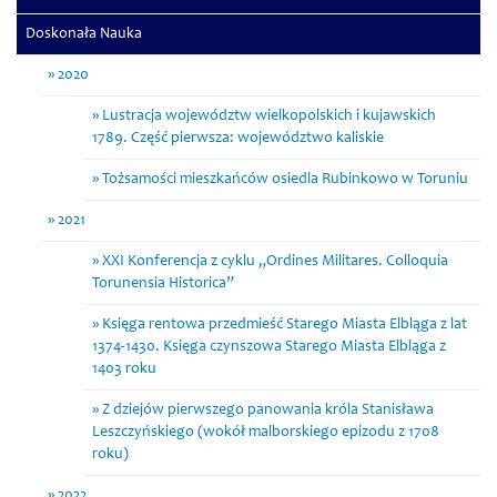
Doskonała Nauka
2020
Lustracja województw wielkopolskich i kujawskich
1789. Część pierwsza: województwo kaliskie
Tożsamości mieszkańców osiedla Rubinkowo w Toruniu
2021
XXI Konferencja z cyklu „Ordines Militares. Colloquia
Torunensia Historica”
Księga rentowa przedmieść Starego Miasta Elbląga z lat
1374-1430. Księga czynszowa Starego Miasta Elbląga z
1403 roku
Z dziejów pierwszego panowania króla Stanisława
Leszczyńskiego (wokół malborskiego epizodu z 1708
roku)
2022