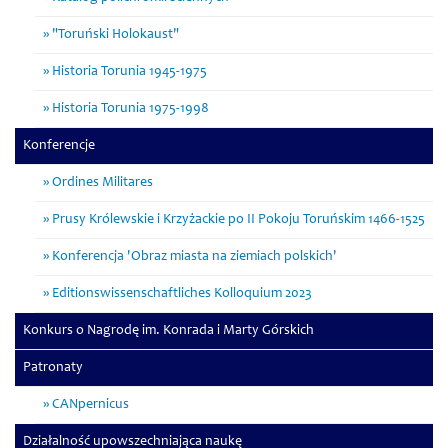
"Toruński Holokaust"
Historia Torunia 1945-1975
Historia Torunia 1975-1998
Konferencje
Ordines Militares
Prusy Królewskie i Krzyżackie po II Pokoju Toruńskim 1466-1525
Konferencja 'Obraz miasta na ziemiach polskich'
Editionswissenschaftliches Kolloquium 2023
Konkurs o Nagrodę im. Konrada i Marty Górskich
Patronaty
CANpernicus
Działalność upowszechniająca naukę