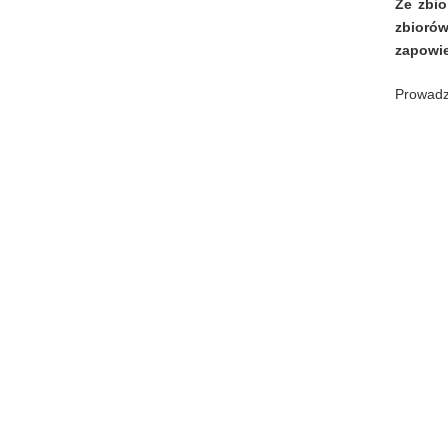
Ze zbio
zbiorów
zapowie
Prowadz