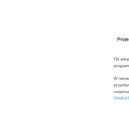
Proje
Od sierp
progra
W ramac
przecho
rozporzą
INWENT