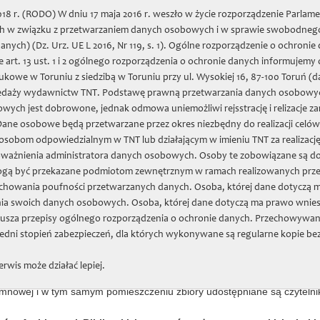
8 r. (RODO) W dniu 17 maja 2016 r. weszło w życie rozporządzenie Parlame
nych w związku z przetwarzaniem danych osobowych i w sprawie swobodnego
two Naukowe w Toruniu
nych) (Dz. Urz. UE L 2016, Nr 119, s. 1). Ogólne rozporządzenie o ochron
 art. 13 ust. 1 i 2 ogólnego rozporządzenia o ochronie danych informujemy
we w Toruniu z siedzibą w Toruniu przy ul. Wysokiej 16, 87-100 Toruń (d
daż wydawnictw
Zapiski Historyczne
Projekty
Zbiory
Jubil
edaży wydawnictw TNT. Podstawę prawną przetwarzania danych osobowych prz
wych jest dobrowone, jednak odmowa uniemożliwi rejsstrację i relizacje
 Dane osobowe będą przetwarzane przez okres niezbędny do realizacji celó
sobom odpowiedzialnym w TNT lub działającym w imieniu TNT za realizacj
oważnienia administratora danych osobowych. Osoby te zobowiązane są d
ogą być przekazane podmiotom zewnętrznym w ramach realizowanych prze
ory Profesora Konrada Górsk
chowania poufności przetwarzanych danych. Osoba, której dane dotyczą m
ia swoich danych osobowych. Osoba, której dane dotyczą ma prawo wnies
usza przepisy ogólnego rozporządzenia o ochronie danych. Przechowywan
Archiwum i Biblioteki profesora Konrada Górskiego, zgodnie z jego
dni stopień zabezpieczeń, dla których wykonywane są regularne kopie be
go w Toruniu i udostępniane wszystkim zainteresowanym. Jest to n
ra (dokumenty, korespondencja). Materiały wysiłkiem członków i pra
erwis może działać lepiej.
m posiada
inwentarz
, a biblioteka katalogi, co umożliwia ich udostępni
lumnowej i w tym samym pomieszczeniu zbiory udostępniane są czyteln