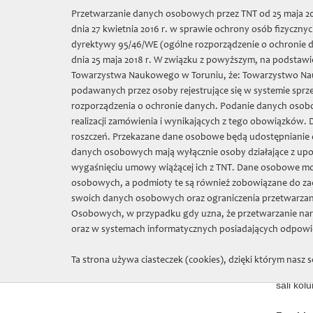
Wybierz język:
Przetwarzanie danych osobowych przez TNT od 25 maja 201
dnia 27 kwietnia 2016 r. w sprawie ochrony osób fizycz
Towarzys
dyrektywy 95/46/WE (ogólne rozporządzenie o ochronie da
dnia 25 maja 2018 r. W związku z powyższym, na podstawie
Towarzystwa Naukowego w Toruniu, że: Towarzystwo Nauko
O nas
Sprze
podawanych przez osoby rejestrujące się w systemie sprz
rozporządzenia o ochronie danych. Podanie danych osobo
realizacji zamówienia i wynikających z tego obowiązków.
TNT
»
Zbiory
» Zbiory Profesora Konrada Górskiego
roszczeń. Przekazane dane osobowe będą udostępnianie o
danych osobowych mają wyłącznie osoby działające z up
Zbiory Profesora Konrada Górskiego
wygaśnięciu umowy wiążącej ich z TNT. Dane osobowe m
Zbi
osobowych, a podmioty te są również zobowiązane do za
Zbiory archiwalne i muzealne
swoich danych osobowych oraz ograniczenia przetwarzan
Towarzystwa
Osobowych, w przypadku gdy uzna, że przetwarzanie nar
Zbiory 
oraz w systemach informatycznych posiadających odpowie
Naukowe
Profeso
Ta strona używa ciasteczek (cookies), dzięki którym nasz s
archiwu
sali ko