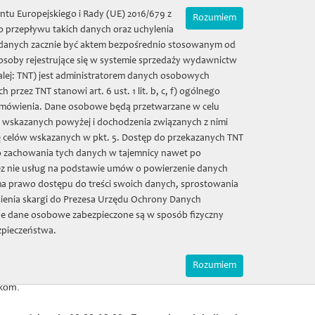
Zamówienia on-line
Mój koszyk | (0) 0 zł
ntu Europejskiego i Rady (UE) 2016/679 z
Rozumiem
 przepływu takich danych oraz uchylenia
ie danych zacznie być aktem bezpośrednio stosowanym od
 osoby rejestrujące się w systemie sprzedaży wydawnictw
alej: TNT) jest administratorem danych osobowych
eusz
Zamówienia
Sala kolumnowa
ez TNT stanowi art. 6 ust. 1 lit. b, c, f) ogólnego
 zamówienia. Dane osobowe będą przetwarzane w celu
w wskazanych powyżej i dochodzenia związanych z nimi
Galeria
Kontakt
ę celów wskazanych w pkt. 5. Dostęp do przekazanych TNT
o zachowania tych danych w tajemnicy nawet po
z nie usług na podstawie umów o powierzenie danych
iego
a prawo dostępu do treści swoich danych, sprostowania
ienia skargi do Prezesa Urzędu Ochrony Danych
e dane osobowe zabezpieczone są w sposób fizyczny
 ostatnią wolą, ulokowane są w budynku Towarzystwa
zpieczeństwa.
iezwykle bogaty księgozbiór oraz prywatne archiwum
cowników TNT zostały skatalogowane i uporządkowane -
Rozumiem
anie. Większa część zbiorów ulokowana jest na antresoli
ikom.