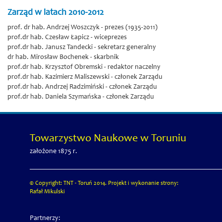
Zarząd w latach 2010-2012
prof. dr hab. Andrzej Woszczyk - prezes (1935-2011)
prof.dr hab. Czesław Łapicz - wiceprezes
prof.dr hab. Janusz Tandecki - sekretarz generalny
dr hab. Mirosław Bochenek - skarbnik
prof.dr hab. Krzysztof Obremski - redaktor naczelny
prof.dr hab. Kazimierz Maliszewski - członek Zarządu
prof.dr hab. Andrzej Radzimiński - członek Zarządu
prof.dr hab. Daniela Szymańska - członek Zarządu
Towarzystwo Naukowe w Toruniu
założone 1875 r.
© Copyright: TNT - Toruń 2014. Projekt i wykonanie strony:
Rafał Mikulski
Partnerzy: