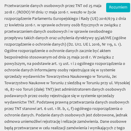
Wybierz język:
Zamówienia on-line
Przetwarzanie danych osobowych przez TNT od 25 maja
Rozumiem
Mój koszyk | (0) 0 zł
2018 r. (RODO) W dniu 17 maja 2016 r. weszło w życie
rozporządzenie Parlamentu Europejskiego i Rady (UE) 2016/679 z dnia
27 kwietnia 2016 r. w sprawie ochrony osób fizycznych w związku z
przetwarzaniem danych osobowych i w sprawie swobodnego
przepływu takich danych oraz uchylenia dyrektywy 95/46/WE (ogólne
rozporządzenie o ochronie danych) (Dz. Urz. UE L 2016, Nr 119, s. 1).
Ogólne rozporządzenie o ochronie danych zacznie być aktem
bezpośrednio stosowanym od dnia 25 maja 2018 r. W związku z
Towarzystwo Naukowe w
powyższym, na podstawie art. 13 ust. 1 i 2 ogólnego rozporządzenia o
ochronie danych informujemy osoby rejestrujące się w systemie
Toruniu
sprzedaży wydawnictw Towarzystwa Naukowego w Toruniu, że:
Towarzystwo Naukowe w Toruniu z siedzibą w Toruniu przy ul. Wysokiej
16, 87-100 Toruń (dalej: TNT) jest administratorem danych osobowych
podawanych przez osoby rejestrujące się w systemie sprzedaży
wydawnictw TNT. Podstawę prawną przetwarzania danych osobowych
przez TNT stanowi art. 6 ust. 1 lit. b, c, f) ogólnego rozporządzenia o
Toggl
ochronie danych. Podanie danych osobowych jest dobrowone, jednak
naviga
odmowa uniemożliwi rejsstrację i relizacje zamówienia. Dane osobowe
będą przetwarzane w celu realizacji zamówienia i wynikających z tego