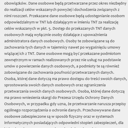
TNT
»
O nas
»
Struktura
» Zarząd
obowiązków. Dane osobowe będą przetwarzane przez okres niezbędny
do realizacji celów wskazanych powyżej i dochodzenia związanych z
Towarzystwo Naukowe w Toruniu
nimi roszczeń. Przekazane dane osobowe będą udostępnianie osobom
odpowiedzialnym w TNT lub działającym w imieniu TNT za realizację
Dzieje TNT
celów wskazanych w pkt. 5. Dostęp do przekazanych TNT danych
osobowych mają wyłącznie osoby działające z upoważnienia
Artykuły na temat historii TNT
administratora danych osobowych. Osoby te zobowiązane są do
Pierwsze zebranie Towarzystwa Naukowego w
zachowania tych danych w tajemnicy nawet po wygaśnięciu umowy
Toruniu po zakończeniu II wojny światowej
wiążącej ich z TNT. Dane osobowe mogą być przekazane podmiotom
zewnętrznym w ramach realizowanych przez nie usług na podstawie
Biuro TNT
umów o powierzenie danych osobowych, a podmioty te są również
zobowiązane do zachowania poufności przetwarzanych danych.
Statut
Osoba, której dane dotyczą ma prawo dostępu do treści swoich danych,
Sprawozdania TNT
sprostowania swoich danych osobowych oraz ograniczenia
przetwarzania swoich danych osobowych. Osoba, której dane dotyczą
Dokumenty do pobrania
ma prawo wniesienia skargi do Prezesa Urzędu Ochrony Danych
Osobowych, w przypadku gdy uzna, że przetwarzanie narusza przepisy
Struktura
ogólnego rozporządzenia o ochronie danych. Przechowywane dane
Wydziały i komisje
osobowe zabezpieczone są w sposób fizyczny oraz w systemach
informatycznych posiadających odpowiedni stopień zabezpieczeń, dla
Zarząd