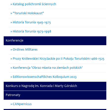
Katalog polichromii ściennych
"Toruński Holokaust"
Historia Torunia 1945-1975
Historia Torunia 1975-1998
Konferencje
Ordines Militares
Prusy Królewskie i Krzyżackie po II Pokoju Toruńskim 1466-1525
Konferencja 'Obraz miasta na ziemiach polskich'
Editionswissenschaftliches Kolloquium 2023
Konkurs o Nagrodę im. Konrada i Marty Górskich
Patronaty
CANpernicus