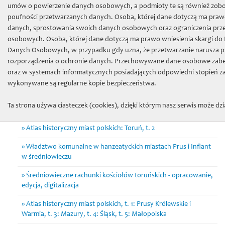
TNT
»
Projekty
»
Granty badawcze
» Niemiecko-polski i polsko-
umów o powierzenie danych osobowych, a podmioty te są również zob
niemiecki słownik historyczny
poufności przetwarzanych danych. Osoba, której dane dotyczą ma prawo
danych, sprostowania swoich danych osobowych oraz ograniczenia prz
Granty badawcze
osobowych. Osoba, której dane dotyczą ma prawo wniesienia skargi do
Danych Osobowych, w przypadku gdy uzna, że przetwarzanie narusza p
Księga ławnicza Starego Miasta Torunia (1479-1515)
rozporządzenia o ochronie danych. Przechowywane dane osobowe zabez
oraz w systemach informatycznych posiadających odpowiedni stopień za
Niemiecko-polski i polsko-niemiecki słownik historyczny
wykonywane są regularne kopie bezpieczeństwa.
Handel morski Gdańska na przełomie XV/XVI w.
Ta strona używa ciasteczek (cookies), dzięki którym nasz serwis może dzia
Księgi pruskie w Internecie
Atlas historyczny miast polskich: Toruń, t. 2
Władztwo komunalne w hanzeatyckich miastach Prus i Inflant
w średniowieczu
Średniowieczne rachunki kościołów toruńskich - opracowanie,
edycja, digitalizacja
Atlas historyczny miast polskich, t. 1: Prusy Królewskie i
Warmia, t. 3: Mazury, t. 4: Śląsk, t. 5: Małopolska