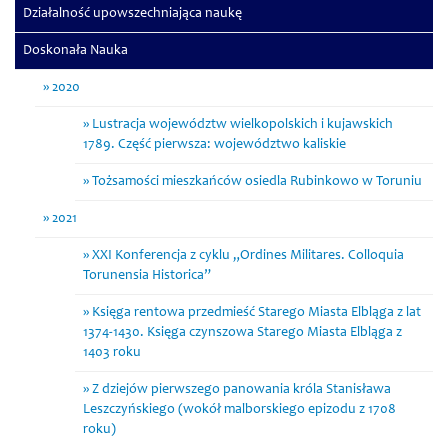
Działalność upowszechniająca naukę
Doskonała Nauka
2020
Lustracja województw wielkopolskich i kujawskich
1789. Część pierwsza: województwo kaliskie
Tożsamości mieszkańców osiedla Rubinkowo w Toruniu
2021
XXI Konferencja z cyklu „Ordines Militares. Colloquia
Torunensia Historica”
Księga rentowa przedmieść Starego Miasta Elbląga z lat
1374-1430. Księga czynszowa Starego Miasta Elbląga z
1403 roku
Z dziejów pierwszego panowania króla Stanisława
Leszczyńskiego (wokół malborskiego epizodu z 1708
roku)