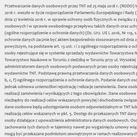
Wybierz język:
Zamówienia on-line
Przetwarzanie danych osobowych przez TNT od 25 maja 2018 r. (RODO) W
Mój koszyk | (0) 0 zł
2016 r. weszło w życie rozporządzenie Parlamentu Europejskiego i Rady 
dnia 27 kwietnia 2016 r. w sprawie ochrony osób fizycznych w związku 
osobowych i w sprawie swobodnego przepływu takich danych oraz uch
(ogólne rozporządzenie o ochronie danych) (Dz. Urz. UE L 2016, Nr 119, s
ochronie danych zacznie być aktem bezpośrednio stosowanym od dnia 25
powyższym, na podstawie art. 13 ust. 1 i 2 ogólnego rozporządzenia o 
osoby rejestrujące się w systemie sprzedaży wydawnictw Towarzystwa 
Towarzystwo Naukowe w Toruniu z siedzibą w Toruniu przy ul. Wysokiej 16
Towarzystwo Naukowe w
administratorem danych osobowych podawanych przez osoby rejestrując
wydawnictw TNT. Podstawę prawną przetwarzania danych osobowych przez
Toruniu
b, c, f) ogólnego rozporządzenia o ochronie danych. Podanie danych 
jednak odmowa uniemożliwi rejsstrację i relizacje zamówienia. Dane os
realizacji zamówienia i wynikających z tego obowiązków. Dane osobowe
niezbędny do realizacji celów wskazanych powyżej i dochodzenia związa
dane osobowe będą udostępnianie osobom odpowiedzialnym w TNT lub d
realizację celów wskazanych w pkt. 5. Dostęp do przekazanych TNT da
Toggl
osoby działające z upoważnienia administratora danych osobowych. Os
naviga
zachowania tych danych w tajemnicy nawet po wygaśnięciu umowy wiąż
mogą być przekazane podmiotom zewnętrznym w ramach realizowanych 