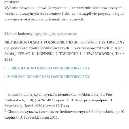
2
pruskich
.
Wydanie słownika ułatwi korzystanie i zrozumienie średniowiecznych i
wczesnonowożytnych dokumentów i akt, co niewątpliwie przyczyni się do
rozwoju szeroko rozumianych nauk historycznych.
Efektem końcowym projektu jest opracowanie:
NIEMIECKO-POLSKI I POLSKO-NIEMIECKI SŁOWNIK HISTORYCZNY
(na podstawie źródeł średniowiecznych i wczesnonowożytnych z terenu
Polski),
OPRAC. K. KOPIŃSKI, J. TANDECKI, L. LEWANDOWSKA, Toruń
2018.
t. 1: NIEMIECKO-POLSKI SŁOWNIK HISTORYCZNY
t. 2: POLSKO-NIEMIECKI SŁOWNIK HISTORYCZNY
1
Słownik trudniejszych wyrazów niemieckich w Aktach Stanów Prus
Królewskich, t. I-II, (1479-1492), oprac. A. Bzdęga, przy współprac. H.
Zawadzkiej, Toruń 1959 (Fontes TNT 44).
2
Glosarium wyrazów i zwrotów ze średniowiecznych źródeł pruskich, opr. K.
Kopiński, J. Tandecki, Toruń 2011.