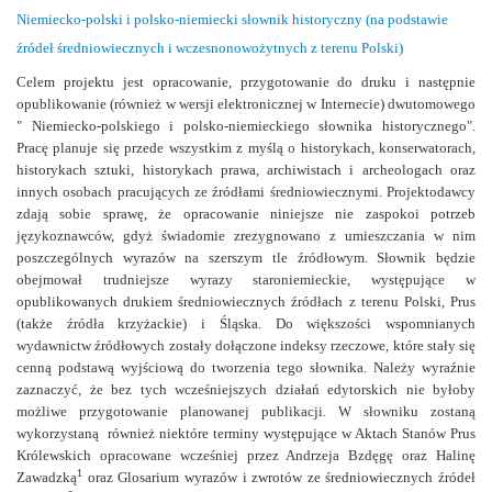
Niemiecko-polski i polsko-niemiecki słownik historyczny (na podstawie
źródeł średniowiecznych i wczesnonowożytnych z terenu Polski)
Celem projektu jest opracowanie, przygotowanie do druku i następnie
opublikowanie (również w wersji elektronicznej w Internecie) dwutomowego
" Niemiecko-polskiego i polsko-niemieckiego słownika historycznego".
Pracę planuje się przede wszystkim z myślą o historykach, konserwatorach,
historykach sztuki, historykach prawa, archiwistach i archeologach oraz
innych osobach pracujących ze źródłami średniowiecznymi. Projektodawcy
zdają sobie sprawę, że opracowanie niniejsze nie zaspokoi potrzeb
językoznawców, gdyż świadomie zrezygnowano z umieszczania w nim
poszczególnych wyrazów na szerszym tle źródłowym. Słownik będzie
obejmował trudniejsze wyrazy staroniemieckie, występujące w
opublikowanych drukiem średniowiecznych źródłach z terenu Polski, Prus
(także źródła krzyżackie) i Śląska. Do większości wspomnianych
wydawnictw źródłowych zostały dołączone indeksy rzeczowe, które stały się
cenną podstawą wyjściową do tworzenia tego słownika. Należy wyraźnie
zaznaczyć, że bez tych wcześniejszych działań edytorskich nie byłoby
możliwe przygotowanie planowanej publikacji. W słowniku zostaną
wykorzystaną również niektóre terminy występujące w Aktach Stanów Prus
Królewskich opracowane wcześniej przez Andrzeja Bzdęgę oraz Halinę
1
Zawadzką
oraz Glosarium wyrazów i zwrotów ze średniowiecznych źródeł