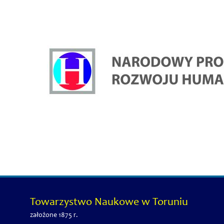
Towarzystwo Naukowe w Toruniu
założone 1875 r.