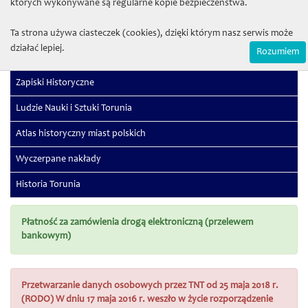
których wykonywane są regularne kopie bezpieczeństwa.
Sectio G (Physiologia)
Sectio H (Medicina)
Ta strona używa ciasteczek (cookies), dzięki którym nasz serwis może
działać lepiej.
Rozumiem
Studia Juridica
Zapiski Historyczne
Ludzie Nauki i Sztuki Torunia
Atlas historyczny miast polskich
Wyczerpane nakłady
Historia Torunia
Płatność za zamówienia drogą elektroniczną (przelewem
bankowym)
Przetwarzanie danych osobowych przez TNT od 25 maja 2018 r.
(RODO) W dniu 17 maja 2016 r. weszło w życie rozporządzenie