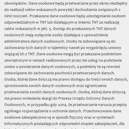
TNT
»
obowiązków. Dane osobowe będą przetwarzane przez okres niezbędny
do realizacji celów wskazanych powyżej i dochodzenia związanych z
Nowości
nimi roszczeń. Przekazane dane osobowe będą udostępnianie osobom
odpowiedzialnym w TNT lub działającym w imieniu TNT za realizację
Filologiczno filozoficzna
celów wskazanych w pkt. 5. Dostęp do przekazanych TNT danych
osobowych mają wyłącznie osoby działające z upoważnienia
Fontes
administratora danych osobowych. Osoby te zobowiązane są do
Popularnonaukowe
zachowania tych danych w tajemnicy nawet po wygaśnięciu umowy
wiążącej ich z TNT. Dane osobowe mogą być przekazane podmiotom
Poza seriami
zewnętrznym w ramach realizowanych przez nie usług na podstawie
umów o powierzenie danych osobowych, a podmioty te są również
Prace Archeologiczne
zobowiązane do zachowania poufności przetwarzanych danych.
Roczniki Towarzystwa Naukowego
Osoba, której dane dotyczą ma prawo dostępu do treści swoich danych,
sprostowania swoich danych osobowych oraz ograniczenia
Sectio C (Geographia et Geologia)
przetwarzania swoich danych osobowych. Osoba, której dane dotyczą
ma prawo wniesienia skargi do Prezesa Urzędu Ochrony Danych
Sectio D (Botanica)
Osobowych, w przypadku gdy uzna, że przetwarzanie narusza przepisy
Sectio E (Zoologia)
ogólnego rozporządzenia o ochronie danych. Przechowywane dane
osobowe zabezpieczone są w sposób fizyczny oraz w systemach
Sectio F (Astronomia)
informatycznych posiadających odpowiedni stopień zabezpieczeń, dla