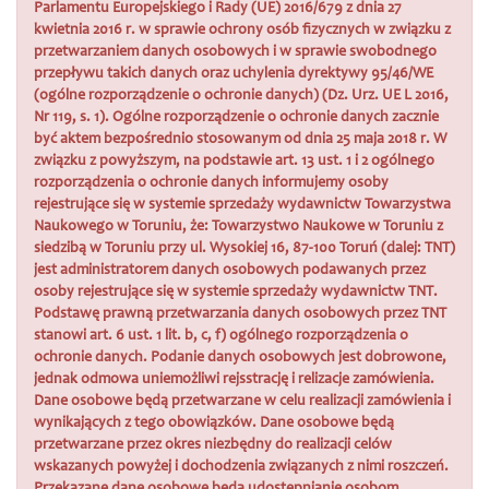
Parlamentu Europejskiego i Rady (UE) 2016/679 z dnia 27
kwietnia 2016 r. w sprawie ochrony osób fizycznych w związku z
przetwarzaniem danych osobowych i w sprawie swobodnego
przepływu takich danych oraz uchylenia dyrektywy 95/46/WE
(ogólne rozporządzenie o ochronie danych) (Dz. Urz. UE L 2016,
Nr 119, s. 1). Ogólne rozporządzenie o ochronie danych zacznie
być aktem bezpośrednio stosowanym od dnia 25 maja 2018 r. W
związku z powyższym, na podstawie art. 13 ust. 1 i 2 ogólnego
rozporządzenia o ochronie danych informujemy osoby
rejestrujące się w systemie sprzedaży wydawnictw Towarzystwa
Naukowego w Toruniu, że: Towarzystwo Naukowe w Toruniu z
siedzibą w Toruniu przy ul. Wysokiej 16, 87-100 Toruń (dalej: TNT)
jest administratorem danych osobowych podawanych przez
osoby rejestrujące się w systemie sprzedaży wydawnictw TNT.
Podstawę prawną przetwarzania danych osobowych przez TNT
stanowi art. 6 ust. 1 lit. b, c, f) ogólnego rozporządzenia o
ochronie danych. Podanie danych osobowych jest dobrowone,
jednak odmowa uniemożliwi rejsstrację i relizacje zamówienia.
Dane osobowe będą przetwarzane w celu realizacji zamówienia i
wynikających z tego obowiązków. Dane osobowe będą
przetwarzane przez okres niezbędny do realizacji celów
wskazanych powyżej i dochodzenia związanych z nimi roszczeń.