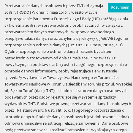
Wybierz język:
Zamówienia on-line
Przetwarzanie danych osobowych przez TNT od 25 maja
Rozumiem
Mój koszyk | (0) 0 zł
2018 r. (RODO) W dniu 17 maja 2016 r. weszło w życie
rozporządzenie Parlamentu Europejskiego i Rady (UE) 2016/679 z dnia
27 kwietnia 2016 r. w sprawie ochrony osób fizycznych w związku z
przetwarzaniem danych osobowych i w sprawie swobodnego
przepływu takich danych oraz uchylenia dyrektywy 95/46/WE (ogólne
rozporządzenie o ochronie danych) (Dz. Urz. UE L 2016, Nr 119, s. 1).
Ogólne rozporządzenie o ochronie danych zacznie być aktem
bezpośrednio stosowanym od dnia 25 maja 2018 r. W związku z
Towarzystwo Naukowe w
powyższym, na podstawie art. 13 ust. 1 i 2 ogólnego rozporządzenia o
ochronie danych informujemy osoby rejestrujące się w systemie
Toruniu
sprzedaży wydawnictw Towarzystwa Naukowego w Toruniu, że:
Towarzystwo Naukowe w Toruniu z siedzibą w Toruniu przy ul. Wysokiej
16, 87-100 Toruń (dalej: TNT) jest administratorem danych osobowych
podawanych przez osoby rejestrujące się w systemie sprzedaży
wydawnictw TNT. Podstawę prawną przetwarzania danych osobowych
przez TNT stanowi art. 6 ust. 1 lit. b, c, f) ogólnego rozporządzenia o
Toggl
ochronie danych. Podanie danych osobowych jest dobrowone, jednak
naviga
odmowa uniemożliwi rejsstrację i relizacje zamówienia. Dane osobowe
będą przetwarzane w celu realizacji zamówienia i wynikających z tego