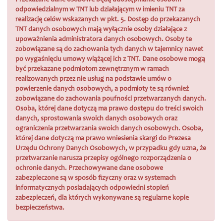
Przekazane dane osobowe będą udostępnianie osobom
odpowiedzialnym w TNT lub działającym w imieniu TNT za
realizację celów wskazanych w pkt. 5. Dostęp do przekazanych
TNT danych osobowych mają wyłącznie osoby działające z
upoważnienia administratora danych osobowych. Osoby te
zobowiązane są do zachowania tych danych w tajemnicy nawet
po wygaśnięciu umowy wiążącej ich z TNT. Dane osobowe mogą
być przekazane podmiotom zewnętrznym w ramach
realizowanych przez nie usług na podstawie umów o
powierzenie danych osobowych, a podmioty te są również
zobowiązane do zachowania poufności przetwarzanych danych.
Osoba, której dane dotyczą ma prawo dostępu do treści swoich
danych, sprostowania swoich danych osobowych oraz
ograniczenia przetwarzania swoich danych osobowych. Osoba,
której dane dotyczą ma prawo wniesienia skargi do Prezesa
Urzędu Ochrony Danych Osobowych, w przypadku gdy uzna, że
przetwarzanie narusza przepisy ogólnego rozporządzenia o
ochronie danych. Przechowywane dane osobowe
zabezpieczone są w sposób fizyczny oraz w systemach
informatycznych posiadających odpowiedni stopień
zabezpieczeń, dla których wykonywane są regularne kopie
bezpieczeństwa.