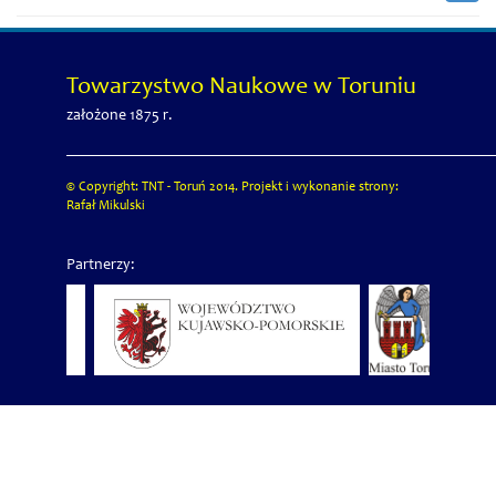
Towarzystwo Naukowe w Toruniu
założone 1875 r.
© Copyright: TNT - Toruń 2014. Projekt i wykonanie strony:
Rafał Mikulski
Partnerzy: