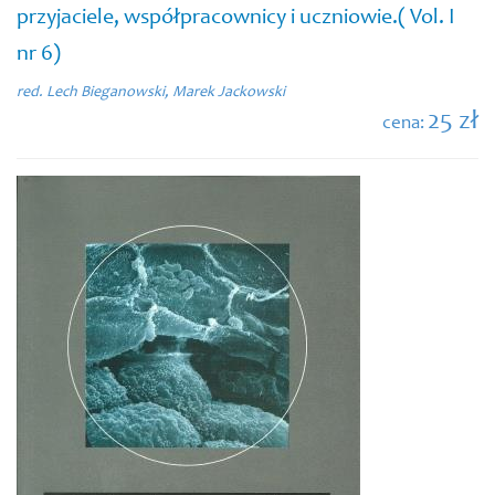
przyjaciele, współpracownicy i uczniowie.( Vol. I
nr 6)
red. Lech Bieganowski, Marek Jackowski
25 zł
cena: