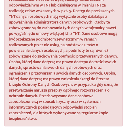
Przekazane dane osobowe będą udostępnianie osobom
odpowiedzialnym w TNT lub działającym w imieniu TNT za
realizację celów wskazanych w pkt. 5. Dostęp do przekazanych
TNT danych osobowych mają wyłącznie osoby działające z
upoważnienia administratora danych osobowych. Osoby te
zobowiązane są do zachowania tych danych w tajemnicy nawet
po wygaśnięciu umowy wiążącej ich z TNT. Dane osobowe mogą
być przekazane podmiotom zewnętrznym w ramach
realizowanych przez nie usług na podstawie umów o
powierzenie danych osobowych, a podmioty te są również
zobowiązane do zachowania poufności przetwarzanych danych.
Osoba, której dane dotyczą ma prawo dostępu do treści swoich
danych, sprostowania swoich danych osobowych oraz
ograniczenia przetwarzania swoich danych osobowych. Osoba,
której dane dotyczą ma prawo wniesienia skargi do Prezesa
Urzędu Ochrony Danych Osobowych, w przypadku gdy uzna, że
przetwarzanie narusza przepisy ogólnego rozporządzenia o
ochronie danych. Przechowywane dane osobowe
zabezpieczone są w sposób fizyczny oraz w systemach
informatycznych posiadających odpowiedni stopień
zabezpieczeń, dla których wykonywane są regularne kopie
bezpieczeństwa.