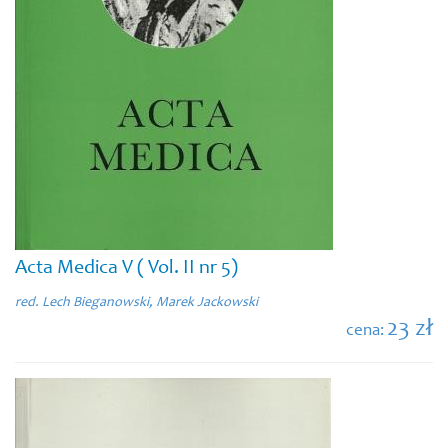
Acta Medica V ( Vol. II nr 5)
red. Lech Bieganowski, Marek Jackowski
23 zł
cena: