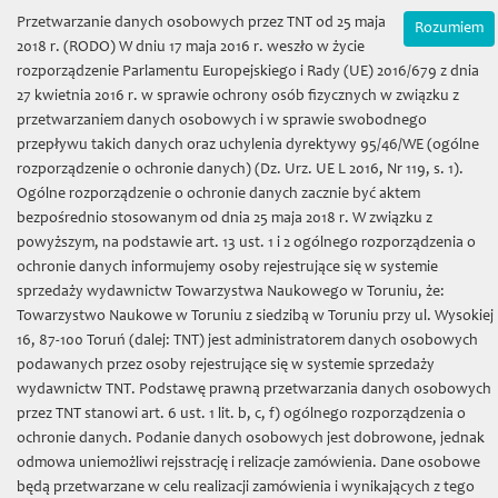
Wybierz język:
Zamówienia on-line
Przetwarzanie danych osobowych przez TNT od 25 maja
Rozumiem
Mój koszyk | (0) 0 zł
2018 r. (RODO) W dniu 17 maja 2016 r. weszło w życie
rozporządzenie Parlamentu Europejskiego i Rady (UE) 2016/679 z dnia
27 kwietnia 2016 r. w sprawie ochrony osób fizycznych w związku z
przetwarzaniem danych osobowych i w sprawie swobodnego
przepływu takich danych oraz uchylenia dyrektywy 95/46/WE (ogólne
rozporządzenie o ochronie danych) (Dz. Urz. UE L 2016, Nr 119, s. 1).
Ogólne rozporządzenie o ochronie danych zacznie być aktem
bezpośrednio stosowanym od dnia 25 maja 2018 r. W związku z
Towarzystwo Naukowe w
powyższym, na podstawie art. 13 ust. 1 i 2 ogólnego rozporządzenia o
ochronie danych informujemy osoby rejestrujące się w systemie
Toruniu
sprzedaży wydawnictw Towarzystwa Naukowego w Toruniu, że:
Towarzystwo Naukowe w Toruniu z siedzibą w Toruniu przy ul. Wysokiej
16, 87-100 Toruń (dalej: TNT) jest administratorem danych osobowych
podawanych przez osoby rejestrujące się w systemie sprzedaży
wydawnictw TNT. Podstawę prawną przetwarzania danych osobowych
przez TNT stanowi art. 6 ust. 1 lit. b, c, f) ogólnego rozporządzenia o
Toggl
ochronie danych. Podanie danych osobowych jest dobrowone, jednak
naviga
odmowa uniemożliwi rejsstrację i relizacje zamówienia. Dane osobowe
będą przetwarzane w celu realizacji zamówienia i wynikających z tego