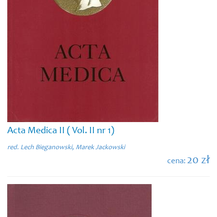
Acta Medica II ( Vol. II nr 1)
red. Lech Bieganowski, Marek Jackowski
20 zł
cena: