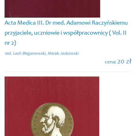
Acta Medica III. Dr med. Adamowi Raczyńskiemu
przyjaciele, uczniowie i współpracownicy ( Vol. II
nr 2)
red. Lech Bieganowski, Marek Jackowski
20 zł
cena: