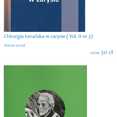
Chirurgia toruńska w zarysie ( Vol. II nr 3)
Marian Łysiak
30 zł
cena: