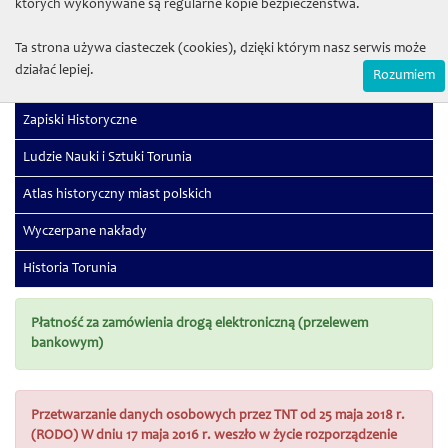
których wykonywane są regularne kopie bezpieczeństwa.
Sectio G (Physiologia)
Sectio H (Medicina)
Ta strona używa ciasteczek (cookies), dzięki którym nasz serwis może
działać lepiej.
Rozumiem
Studia Juridica
Zapiski Historyczne
Ludzie Nauki i Sztuki Torunia
Atlas historyczny miast polskich
Wyczerpane nakłady
Historia Torunia
Płatność za zamówienia drogą elektroniczną (przelewem
bankowym)
Przetwarzanie danych osobowych przez TNT od 25 maja 2018 r.
(RODO) W dniu 17 maja 2016 r. weszło w życie rozporządzenie