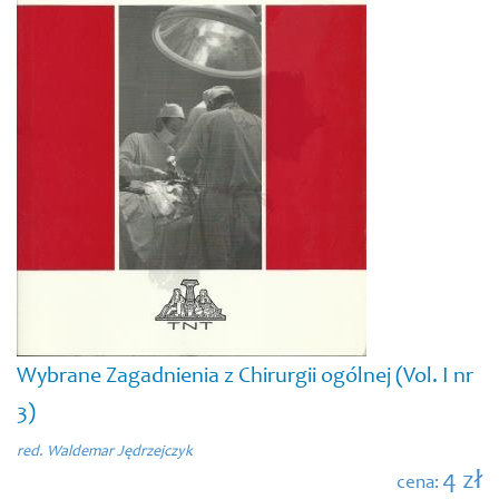
Wybrane Zagadnienia z Chirurgii ogólnej (Vol. I nr
3)
red. Waldemar Jędrzejczyk
4 zł
cena: