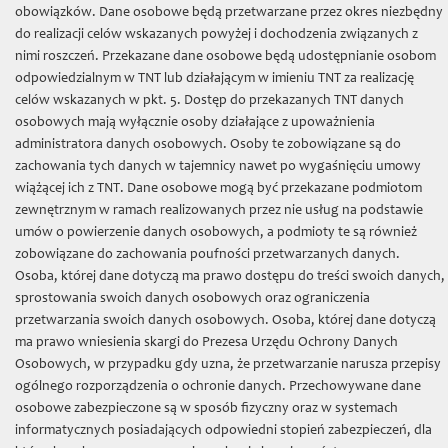
TNT
»
obowiązków. Dane osobowe będą przetwarzane przez okres niezbędny
do realizacji celów wskazanych powyżej i dochodzenia związanych z
Nowości
nimi roszczeń. Przekazane dane osobowe będą udostępnianie osobom
odpowiedzialnym w TNT lub działającym w imieniu TNT za realizację
Filologiczno filozoficzna
celów wskazanych w pkt. 5. Dostęp do przekazanych TNT danych
osobowych mają wyłącznie osoby działające z upoważnienia
Fontes
administratora danych osobowych. Osoby te zobowiązane są do
Popularnonaukowe
zachowania tych danych w tajemnicy nawet po wygaśnięciu umowy
wiążącej ich z TNT. Dane osobowe mogą być przekazane podmiotom
Poza seriami
zewnętrznym w ramach realizowanych przez nie usług na podstawie
umów o powierzenie danych osobowych, a podmioty te są również
Prace Archeologiczne
zobowiązane do zachowania poufności przetwarzanych danych.
Roczniki Towarzystwa Naukowego
Osoba, której dane dotyczą ma prawo dostępu do treści swoich danych,
sprostowania swoich danych osobowych oraz ograniczenia
Sectio C (Geographia et Geologia)
przetwarzania swoich danych osobowych. Osoba, której dane dotyczą
ma prawo wniesienia skargi do Prezesa Urzędu Ochrony Danych
Sectio D (Botanica)
Osobowych, w przypadku gdy uzna, że przetwarzanie narusza przepisy
Sectio E (Zoologia)
ogólnego rozporządzenia o ochronie danych. Przechowywane dane
osobowe zabezpieczone są w sposób fizyczny oraz w systemach
Sectio F (Astronomia)
informatycznych posiadających odpowiedni stopień zabezpieczeń, dla