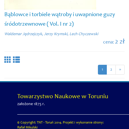
Bąblowce i torbiele wątroby i uwapnione guzy
śródotrzewnowe ( Vol. I nr 2)
Waldemar Jędrzejczyk, Jerzy Krymski, Lech Chyczewski
2 zł
cena:
1
2
»
Towarzystwo Naukowe w Toruniu
założone 1875 r.
© Copyright: TNT - Toruń 2014. Projekt i wykonanie strony:
Rafał Mikulski