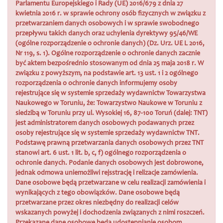
Parlamentu Europejskiego i Rady (UE) 2016/679 z dnia 27
kwietnia 2016 r. w sprawie ochrony osób fizycznych w związku z
przetwarzaniem danych osobowych i w sprawie swobodnego
przepływu takich danych oraz uchylenia dyrektywy 95/46/WE
(ogólne rozporządzenie o ochronie danych) (Dz. Urz. UE L 2016,
Nr 119, s. 1). Ogólne rozporządzenie o ochronie danych zacznie
być aktem bezpośrednio stosowanym od dnia 25 maja 2018 r. W
związku z powyższym, na podstawie art. 13 ust. 1 i 2 ogólnego
rozporządzenia o ochronie danych informujemy osoby
rejestrujące się w systemie sprzedaży wydawnictw Towarzystwa
Naukowego w Toruniu, że: Towarzystwo Naukowe w Toruniu z
siedzibą w Toruniu przy ul. Wysokiej 16, 87-100 Toruń (dalej: TNT)
jest administratorem danych osobowych podawanych przez
osoby rejestrujące się w systemie sprzedaży wydawnictw TNT.
Podstawę prawną przetwarzania danych osobowych przez TNT
stanowi art. 6 ust. 1 lit. b, c, f) ogólnego rozporządzenia o
ochronie danych. Podanie danych osobowych jest dobrowone,
jednak odmowa uniemożliwi rejsstrację i relizacje zamówienia.
Dane osobowe będą przetwarzane w celu realizacji zamówienia i
wynikających z tego obowiązków. Dane osobowe będą
przetwarzane przez okres niezbędny do realizacji celów
wskazanych powyżej i dochodzenia związanych z nimi roszczeń.