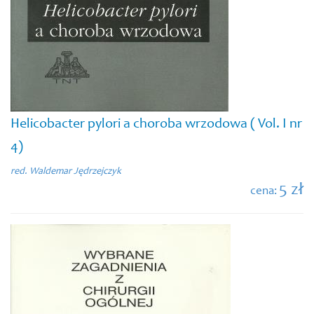
Helicobacter pylori a choroba wrzodowa ( Vol. I nr
4)
red. Waldemar Jędrzejczyk
5 zł
cena: