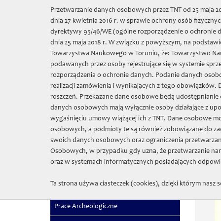
Wybierz język:
Przetwarzanie danych osobowych przez TNT od 25 maja 201
dnia 27 kwietnia 2016 r. w sprawie ochrony osób fizycz
Towarzys
dyrektywy 95/46/WE (ogólne rozporządzenie o ochronie da
dnia 25 maja 2018 r. W związku z powyższym, na podstawie
Towarzystwa Naukowego w Toruniu, że: Towarzystwo Nauko
O nas
Sprze
podawanych przez osoby rejestrujące się w systemie sprz
rozporządzenia o ochronie danych. Podanie danych osobo
realizacji zamówienia i wynikających z tego obowiązków.
TNT
»
roszczeń. Przekazane dane osobowe będą udostępnianie o
danych osobowych mają wyłącznie osoby działające z up
Nowości
wygaśnięciu umowy wiążącej ich z TNT. Dane osobowe m
osobowych, a podmioty te są również zobowiązane do za
Filologiczno filozoficzna
swoich danych osobowych oraz ograniczenia przetwarzan
Osobowych, w przypadku gdy uzna, że przetwarzanie nar
Fontes
oraz w systemach informatycznych posiadających odpowie
Popularnonaukowe
Ta strona używa ciasteczek (cookies), dzięki którym nasz s
Poza seriami
Prace Archeologiczne