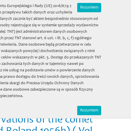
Zamówienia on-line
Mój koszyk | (0) 0 zł
ntu Europejskiego i Rady (UE) 2016/679 z
Rozumiem
 przepływu takich danych oraz uchylenia
ie danych zacznie być aktem bezpośrednio stosowanym od
 osoby rejestrujące się w systemie sprzedaży wydawnictw
alej: TNT) jest administratorem danych osobowych
eusz
Zamówienia
Sala kolumnowa
ez TNT stanowi art. 6 ust. 1 lit. b, c, f) ogólnego
 zamówienia. Dane osobowe będą przetwarzane w celu
w wskazanych powyżej i dochodzenia związanych z nimi
Galeria
Kontakt
ę celów wskazanych w pkt. 5. Dostęp do przekazanych TNT
o zachowania tych danych w tajemnicy nawet po
z nie usług na podstawie umów o powierzenie danych
pulation indices of
a prawo dostępu do treści swoich danych, sprostowania
 type variables. A
ienia skargi do Prezesa Urzędu Ochrony Danych
e dane osobowe zabezpieczone są w sposób fizyczny
three-dimensional
zpieczeństwa.
fication of F,G, K stars.
Rozumiem
rvations of the comet