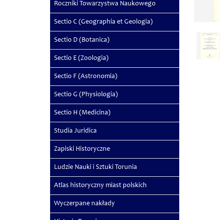
Roczniki Towarzystwa Naukowego
Sectio C (Geographia et Geologia)
Sectio D (Botanica)
Sectio E (Zoologia)
Sectio F (Astronomia)
Sectio G (Physiologia)
Sectio H (Medicina)
Studia Juridica
Zapiski Historyczne
Ludzie Nauki i Sztuki Torunia
Atlas historyczny miast polskich
Wyczerpane nakłady