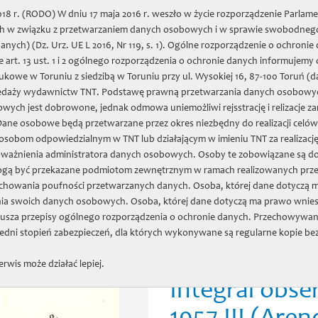
8 r. (RODO) W dniu 17 maja 2016 r. weszło w życie rozporządzenie Parlame
nych w związku z przetwarzaniem danych osobowych i w sprawie swobodnego
two Naukowe w Toruniu
nych) (Dz. Urz. UE L 2016, Nr 119, s. 1). Ogólne rozporządzenie o ochron
 art. 13 ust. 1 i 2 ogólnego rozporządzenia o ochronie danych informujemy
we w Toruniu z siedzibą w Toruniu przy ul. Wysokiej 16, 87-100 Toruń (d
daż wydawnictw
Zapiski Historyczne
Projekty
Zbiory
Jubil
edaży wydawnictw TNT. Podstawę prawną przetwarzania danych osobowych prz
wych jest dobrowone, jednak odmowa uniemożliwi rejsstrację i relizacje
 Dane osobowe będą przetwarzane przez okres niezbędny do realizacji celó
sobom odpowiedzialnym w TNT lub działającym w imieniu TNT za realizacj
oważnienia administratora danych osobowych. Osoby te zobowiązane są d
ogą być przekazane podmiotom zewnętrznym w ramach realizowanych prze
Statistical po
chowania poufności przetwarzanych danych. Osoba, której dane dotyczą m
semiregular M
ia swoich danych osobowych. Osoba, której dane dotyczą ma prawo wnies
usza przepisy ogólnego rozporządzenia o ochronie danych. Przechowywan
quantitative 
dni stopień zabezpieczeń, dla których wykonywane są regularne kopie be
spectral classi
erwis może działać lepiej.
Integral obse