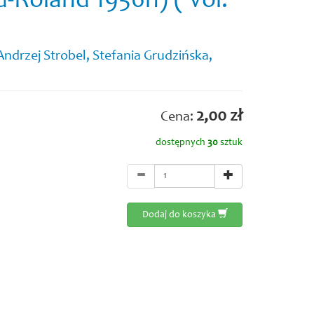
d-Roland 1956h) ( Vol.
drzej Strobel, Stefania Grudzińska,
2,00 zł
Cena:
dostępnych
30
sztuk
Dodaj do koszyka