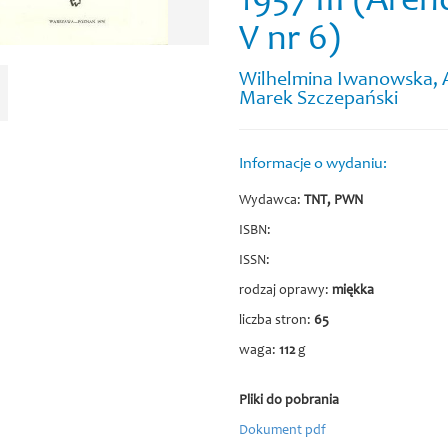
1957 III (Aren
V nr 6)
Wilhelmina Iwanowska, An
Marek Szczepański
Informacje o wydaniu:
Wydawca:
TNT, PWN
ISBN:
ISSN:
rodzaj oprawy:
miękka
liczba stron:
65
waga:
112
g
Pliki do pobrania
Dokument pdf