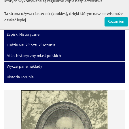
których wykonywane są regularne kopie bezpieczeństwa.
Sectio G (Physiologia)
Sectio H (Medicina)
Ta strona używa ciasteczek (cookies), dzięki którym nasz serwis może
działać lepiej.
Rozumiem
Studia Juridica
Zapiski Historyczne
Ludzie Nauki i Sztuki Torunia
Atlas historyczny miast polskich
Wyczerpane nakłady
Historia Torunia