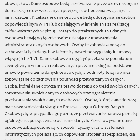
TNT
»
obowiązków. Dane osobowe będą przetwarzane przez okres niezbędny
do realizacji celów wskazanych powyżej i dochodzenia związanych z
Nowości
nimi roszczeń. Przekazane dane osobowe będą udostępnianie osobom
odpowiedzialnym w TNT lub działającym w imieniu TNT za realizację
Filologiczno filozoficzna
celów wskazanych w pkt. 5. Dostęp do przekazanych TNT danych
osobowych mają wyłącznie osoby działające z upoważnienia
Fontes
administratora danych osobowych. Osoby te zobowiązane są do
Popularnonaukowe
zachowania tych danych w tajemnicy nawet po wygaśnięciu umowy
wiążącej ich z TNT. Dane osobowe mogą być przekazane podmiotom
Poza seriami
zewnętrznym w ramach realizowanych przez nie usług na podstawie
umów o powierzenie danych osobowych, a podmioty te są również
Prace Archeologiczne
zobowiązane do zachowania poufności przetwarzanych danych.
Roczniki Towarzystwa Naukowego
Osoba, której dane dotyczą ma prawo dostępu do treści swoich danych,
sprostowania swoich danych osobowych oraz ograniczenia
Sectio C (Geographia et Geologia)
przetwarzania swoich danych osobowych. Osoba, której dane dotyczą
ma prawo wniesienia skargi do Prezesa Urzędu Ochrony Danych
Sectio D (Botanica)
Osobowych, w przypadku gdy uzna, że przetwarzanie narusza przepisy
Sectio E (Zoologia)
ogólnego rozporządzenia o ochronie danych. Przechowywane dane
osobowe zabezpieczone są w sposób fizyczny oraz w systemach
Sectio F (Astronomia)
informatycznych posiadających odpowiedni stopień zabezpieczeń, dla