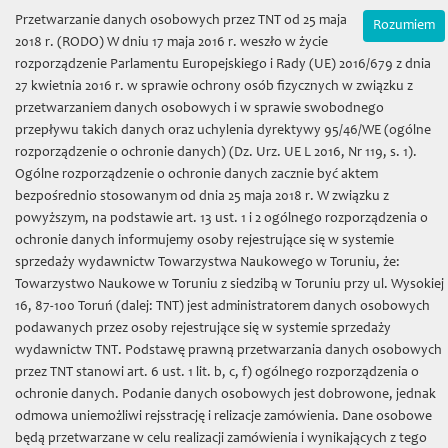
Wybierz język:
Zamówienia on-line
Przetwarzanie danych osobowych przez TNT od 25 maja
Rozumiem
Mój koszyk | (0) 0 zł
2018 r. (RODO) W dniu 17 maja 2016 r. weszło w życie
rozporządzenie Parlamentu Europejskiego i Rady (UE) 2016/679 z dnia
27 kwietnia 2016 r. w sprawie ochrony osób fizycznych w związku z
przetwarzaniem danych osobowych i w sprawie swobodnego
przepływu takich danych oraz uchylenia dyrektywy 95/46/WE (ogólne
rozporządzenie o ochronie danych) (Dz. Urz. UE L 2016, Nr 119, s. 1).
Ogólne rozporządzenie o ochronie danych zacznie być aktem
bezpośrednio stosowanym od dnia 25 maja 2018 r. W związku z
Towarzystwo Naukowe w
powyższym, na podstawie art. 13 ust. 1 i 2 ogólnego rozporządzenia o
ochronie danych informujemy osoby rejestrujące się w systemie
Toruniu
sprzedaży wydawnictw Towarzystwa Naukowego w Toruniu, że:
Towarzystwo Naukowe w Toruniu z siedzibą w Toruniu przy ul. Wysokiej
16, 87-100 Toruń (dalej: TNT) jest administratorem danych osobowych
podawanych przez osoby rejestrujące się w systemie sprzedaży
wydawnictw TNT. Podstawę prawną przetwarzania danych osobowych
przez TNT stanowi art. 6 ust. 1 lit. b, c, f) ogólnego rozporządzenia o
Toggl
ochronie danych. Podanie danych osobowych jest dobrowone, jednak
naviga
odmowa uniemożliwi rejsstrację i relizacje zamówienia. Dane osobowe
będą przetwarzane w celu realizacji zamówienia i wynikających z tego