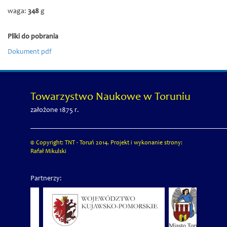
waga:
348
g
Pliki do pobrania
Dokument pdf
Towarzystwo Naukowe w Toruniu
założone 1875 r.
© Copyright: TNT - Toruń 2014. Projekt i wykonanie strony:
Rafał Mikulski
Partnerzy: