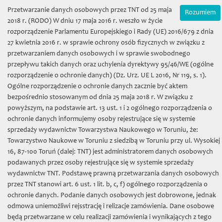
Wybierz język:
Zamówienia on-line
Przetwarzanie danych osobowych przez TNT od 25 maja
Rozumiem
Mój koszyk | (0) 0 zł
2018 r. (RODO) W dniu 17 maja 2016 r. weszło w życie
rozporządzenie Parlamentu Europejskiego i Rady (UE) 2016/679 z dnia
27 kwietnia 2016 r. w sprawie ochrony osób fizycznych w związku z
przetwarzaniem danych osobowych i w sprawie swobodnego
przepływu takich danych oraz uchylenia dyrektywy 95/46/WE (ogólne
rozporządzenie o ochronie danych) (Dz. Urz. UE L 2016, Nr 119, s. 1).
Ogólne rozporządzenie o ochronie danych zacznie być aktem
bezpośrednio stosowanym od dnia 25 maja 2018 r. W związku z
Towarzystwo Naukowe w
powyższym, na podstawie art. 13 ust. 1 i 2 ogólnego rozporządzenia o
ochronie danych informujemy osoby rejestrujące się w systemie
Toruniu
sprzedaży wydawnictw Towarzystwa Naukowego w Toruniu, że:
Towarzystwo Naukowe w Toruniu z siedzibą w Toruniu przy ul. Wysokiej
16, 87-100 Toruń (dalej: TNT) jest administratorem danych osobowych
podawanych przez osoby rejestrujące się w systemie sprzedaży
wydawnictw TNT. Podstawę prawną przetwarzania danych osobowych
przez TNT stanowi art. 6 ust. 1 lit. b, c, f) ogólnego rozporządzenia o
Toggl
ochronie danych. Podanie danych osobowych jest dobrowone, jednak
naviga
odmowa uniemożliwi rejsstrację i relizacje zamówienia. Dane osobowe
będą przetwarzane w celu realizacji zamówienia i wynikających z tego