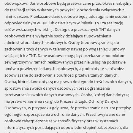
TNT
»
O nas
» Członkowie
obowiązków. Dane osobowe będą przetwarzane przez okres niezbędny
do realizacji celów wskazanych powyżej i dochodzenia związanych z
Towarzystwo Naukowe w Toruniu
nimi roszczeń. Przekazane dane osobowe będą udostępnianie osobom
odpowiedzialnym w TNT lub działającym w imieniu TNT za realizację
Dzieje TNT
celów wskazanych w pkt. 5. Dostęp do przekazanych TNT danych
osobowych mają wyłącznie osoby działające z upoważnienia
Artykuły na temat historii TNT
administratora danych osobowych. Osoby te zobowiązane są do
Pierwsze zebranie Towarzystwa Naukowego w
zachowania tych danych w tajemnicy nawet po wygaśnięciu umowy
Toruniu po zakończeniu II wojny światowej
wiążącej ich z TNT. Dane osobowe mogą być przekazane podmiotom
zewnętrznym w ramach realizowanych przez nie usług na podstawie
Biuro TNT
umów o powierzenie danych osobowych, a podmioty te są również
zobowiązane do zachowania poufności przetwarzanych danych.
Statut
Osoba, której dane dotyczą ma prawo dostępu do treści swoich danych,
Sprawozdania TNT
sprostowania swoich danych osobowych oraz ograniczenia
przetwarzania swoich danych osobowych. Osoba, której dane dotyczą
Dokumenty do pobrania
ma prawo wniesienia skargi do Prezesa Urzędu Ochrony Danych
Osobowych, w przypadku gdy uzna, że przetwarzanie narusza przepisy
Struktura
ogólnego rozporządzenia o ochronie danych. Przechowywane dane
Wydziały i komisje
osobowe zabezpieczone są w sposób fizyczny oraz w systemach
informatycznych posiadających odpowiedni stopień zabezpieczeń, dla
Zarząd