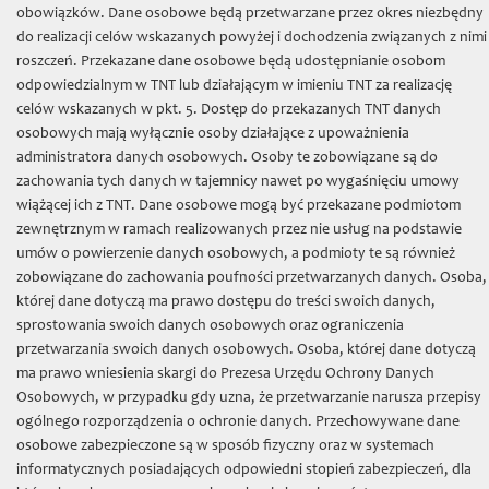
TNT
»
Projekty
»
Doskonała Nauka
» 2022
obowiązków. Dane osobowe będą przetwarzane przez okres niezbędny
do realizacji celów wskazanych powyżej i dochodzenia związanych z nimi
Granty badawcze
roszczeń. Przekazane dane osobowe będą udostępnianie osobom
odpowiedzialnym w TNT lub działającym w imieniu TNT za realizację
Księga ławnicza Starego Miasta Torunia (1479-1515)
celów wskazanych w pkt. 5. Dostęp do przekazanych TNT danych
osobowych mają wyłącznie osoby działające z upoważnienia
Niemiecko-polski i polsko-niemiecki słownik historyczny
administratora danych osobowych. Osoby te zobowiązane są do
Handel morski Gdańska na przełomie XV/XVI w.
zachowania tych danych w tajemnicy nawet po wygaśnięciu umowy
wiążącej ich z TNT. Dane osobowe mogą być przekazane podmiotom
Księgi pruskie w Internecie
zewnętrznym w ramach realizowanych przez nie usług na podstawie
umów o powierzenie danych osobowych, a podmioty te są również
Atlas historyczny miast polskich: Toruń, t. 2
zobowiązane do zachowania poufności przetwarzanych danych. Osoba,
Władztwo komunalne w hanzeatyckich miastach Prus i Inflant
której dane dotyczą ma prawo dostępu do treści swoich danych,
w średniowieczu
sprostowania swoich danych osobowych oraz ograniczenia
przetwarzania swoich danych osobowych. Osoba, której dane dotyczą
Średniowieczne rachunki kościołów toruńskich - opracowanie,
ma prawo wniesienia skargi do Prezesa Urzędu Ochrony Danych
edycja, digitalizacja
Osobowych, w przypadku gdy uzna, że przetwarzanie narusza przepisy
ogólnego rozporządzenia o ochronie danych. Przechowywane dane
Atlas historyczny miast polskich, t. 1: Prusy Królewskie i
Warmia, t. 3: Mazury, t. 4: Śląsk, t. 5: Małopolska
osobowe zabezpieczone są w sposób fizyczny oraz w systemach
informatycznych posiadających odpowiedni stopień zabezpieczeń, dla
Normowanie miejskiej rzeczywistości w Toruniu w