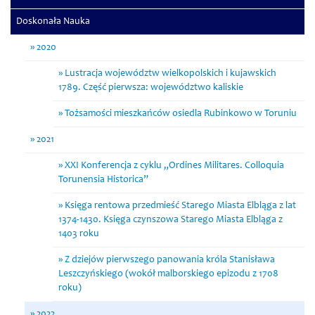
Doskonała Nauka
2020
Lustracja województw wielkopolskich i kujawskich
1789. Część pierwsza: województwo kaliskie
Tożsamości mieszkańców osiedla Rubinkowo w Toruniu
2021
XXI Konferencja z cyklu „Ordines Militares. Colloquia
Torunensia Historica”
Księga rentowa przedmieść Starego Miasta Elbląga z lat
1374-1430. Księga czynszowa Starego Miasta Elbląga z
1403 roku
Z dziejów pierwszego panowania króla Stanisława
Leszczyńskiego (wokół malborskiego epizodu z 1708
roku)
2022