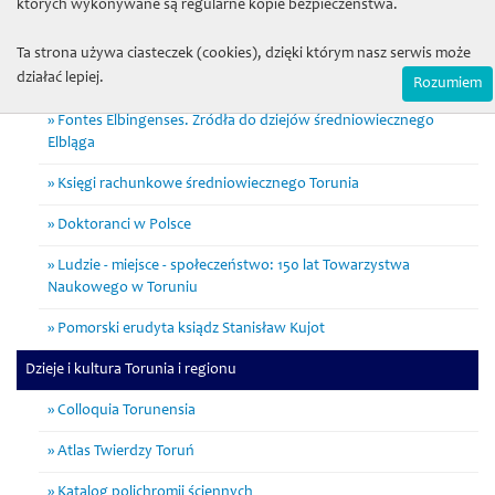
których wykonywane są regularne kopie bezpieczeństwa.
średniowieczu i wczesnej nowożytności
Ta strona używa ciasteczek (cookies), dzięki którym nasz serwis może
Zapomniany Krajobraz. W poszukiwaniu dziedzictwa
działać lepiej.
archeologicznego w lasach ziemi chełmińskiej
Rozumiem
Fontes Elbingenses. Źródła do dziejów średniowiecznego
Elbląga
Księgi rachunkowe średniowiecznego Torunia
Doktoranci w Polsce
Ludzie - miejsce - społeczeństwo: 150 lat Towarzystwa
Naukowego w Toruniu
Pomorski erudyta ksiądz Stanisław Kujot
Dzieje i kultura Torunia i regionu
Colloquia Torunensia
Atlas Twierdzy Toruń
Katalog polichromii ściennych