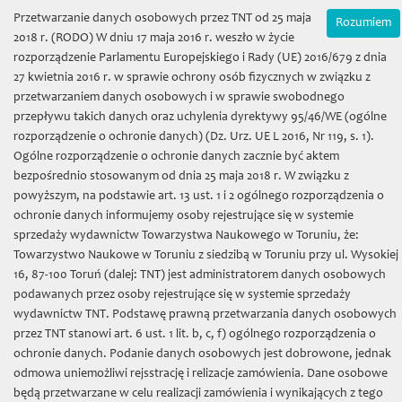
Wybierz język:
Zamówienia on-line
Przetwarzanie danych osobowych przez TNT od 25 maja
Rozumiem
Mój koszyk | (0) 0 zł
2018 r. (RODO) W dniu 17 maja 2016 r. weszło w życie
rozporządzenie Parlamentu Europejskiego i Rady (UE) 2016/679 z dnia
27 kwietnia 2016 r. w sprawie ochrony osób fizycznych w związku z
przetwarzaniem danych osobowych i w sprawie swobodnego
przepływu takich danych oraz uchylenia dyrektywy 95/46/WE (ogólne
rozporządzenie o ochronie danych) (Dz. Urz. UE L 2016, Nr 119, s. 1).
Ogólne rozporządzenie o ochronie danych zacznie być aktem
bezpośrednio stosowanym od dnia 25 maja 2018 r. W związku z
Towarzystwo Naukowe w
powyższym, na podstawie art. 13 ust. 1 i 2 ogólnego rozporządzenia o
ochronie danych informujemy osoby rejestrujące się w systemie
Toruniu
sprzedaży wydawnictw Towarzystwa Naukowego w Toruniu, że:
Towarzystwo Naukowe w Toruniu z siedzibą w Toruniu przy ul. Wysokiej
16, 87-100 Toruń (dalej: TNT) jest administratorem danych osobowych
podawanych przez osoby rejestrujące się w systemie sprzedaży
wydawnictw TNT. Podstawę prawną przetwarzania danych osobowych
przez TNT stanowi art. 6 ust. 1 lit. b, c, f) ogólnego rozporządzenia o
Toggl
ochronie danych. Podanie danych osobowych jest dobrowone, jednak
naviga
odmowa uniemożliwi rejsstrację i relizacje zamówienia. Dane osobowe
będą przetwarzane w celu realizacji zamówienia i wynikających z tego