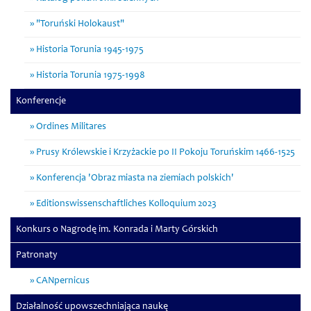
"Toruński Holokaust"
Historia Torunia 1945-1975
Historia Torunia 1975-1998
Konferencje
Ordines Militares
Prusy Królewskie i Krzyżackie po II Pokoju Toruńskim 1466-1525
Konferencja 'Obraz miasta na ziemiach polskich'
Editionswissenschaftliches Kolloquium 2023
Konkurs o Nagrodę im. Konrada i Marty Górskich
Patronaty
CANpernicus
Działalność upowszechniająca naukę