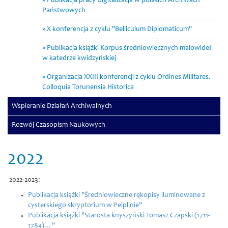
Publikacja pracy Digitalizacja w polskich Archiwach
Państwowych
X konferencja z cyklu "Belliculum Diplomaticum"
Publikacja książki Korpus średniowiecznych malowideł
w katedrze kwidzyńskiej
Organizacja XXIII konferencji z cyklu Ordines Militares.
Colloquia Torunensia Historica
Wspieranie Działań Archiwalnych
Rozwój Czasopism Naukowych
2022
2022-2023:
Publikacja książki
"Średniowieczne rękopisy iluminowane z
cysterskiego skryptorium w Pelplinie"
Publikacja książki "Starosta knyszyński Tomasz Czapski (1711-
1784)... "