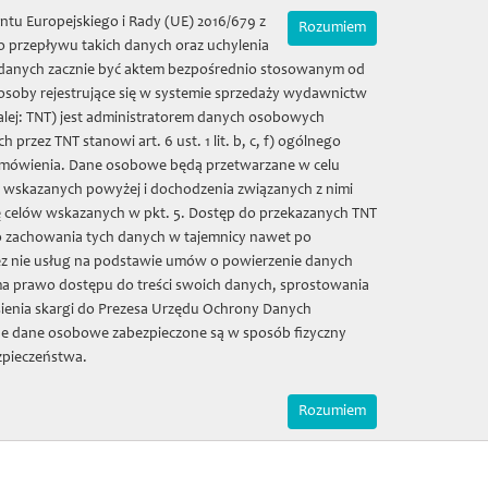
Zamówienia on-line
Mój koszyk | (0) 0 zł
ntu Europejskiego i Rady (UE) 2016/679 z
Rozumiem
 przepływu takich danych oraz uchylenia
ie danych zacznie być aktem bezpośrednio stosowanym od
 osoby rejestrujące się w systemie sprzedaży wydawnictw
alej: TNT) jest administratorem danych osobowych
eusz
Zamówienia
Sala kolumnowa
ez TNT stanowi art. 6 ust. 1 lit. b, c, f) ogólnego
 zamówienia. Dane osobowe będą przetwarzane w celu
w wskazanych powyżej i dochodzenia związanych z nimi
Galeria
Kontakt
rego Miasta Elbląga z 1403 roku
ę celów wskazanych w pkt. 5. Dostęp do przekazanych TNT
o zachowania tych danych w tajemnicy nawet po
z nie usług na podstawie umów o powierzenie danych
o Miasta Elbląga z lat
a prawo dostępu do treści swoich danych, sprostowania
ego Miasta Elbląga z
ienia skargi do Prezesa Urzędu Ochrony Danych
e dane osobowe zabezpieczone są w sposób fizyczny
zpieczeństwa.
ląga z lat 1374-1430. Księga czynszowa Starego Miasta
Rozumiem
blikacja ukazała się zarówno w tradycyjnej wersji