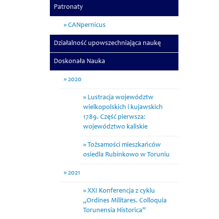
Patronaty
CANpernicus
Działalność upowszechniająca naukę
Doskonała Nauka
2020
Lustracja województw
wielkopolskich i kujawskich
1789. Część pierwsza:
województwo kaliskie
Tożsamości mieszkańców
osiedla Rubinkowo w Toruniu
2021
XXI Konferencja z cyklu
„Ordines Militares. Colloquia
Torunensia Historica”