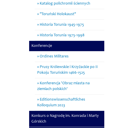
Katalog polichromii ściennych
"Toruński Holokaust"
Historia Torunia 1945-1975
Historia Torunia 1975-1998
Konferencje
Ordines Militares
Prusy Królewskie i Krzyżackie po II
Pokoju Toruńskim 1466-1525
Konferencja 'Obraz miasta na
ziemiach polskich'
Editionswissenschaftliches
Kolloquium 2023
Konkurs o Nagrodę im. Konrada i Marty
Górskich