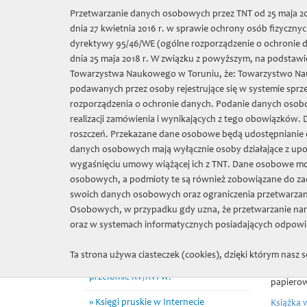
Wybierz język:
Przetwarzanie danych osobowych przez TNT od 25 maja 201
dnia 27 kwietnia 2016 r. w sprawie ochrony osób fizycz
Towarzys
dyrektywy 95/46/WE (ogólne rozporządzenie o ochronie da
dnia 25 maja 2018 r. W związku z powyższym, na podstawie
Towarzystwa Naukowego w Toruniu, że: Towarzystwo Nauko
O nas
Sprze
podawanych przez osoby rejestrujące się w systemie sprz
rozporządzenia o ochronie danych. Podanie danych osobo
realizacji zamówienia i wynikających z tego obowiązków.
TNT
»
Projekty
»
Doskonała Nauka
»
2021
» Księga rentow
roszczeń. Przekazane dane osobowe będą udostępnianie o
danych osobowych mają wyłącznie osoby działające z up
Granty badawcze
wygaśnięciu umowy wiążącej ich z TNT. Dane osobowe m
Ksi
osobowych, a podmioty te są również zobowiązane do za
Księga ławnicza Starego Miasta
137
swoich danych osobowych oraz ograniczenia przetwarzan
Torunia (1479-1515)
Osobowych, w przypadku gdy uzna, że przetwarzanie nar
140
Niemiecko-polski i polsko-niemiecki
oraz w systemach informatycznych posiadających odpowie
słownik historyczny
Ta strona używa ciasteczek (cookies), dzięki którym nasz s
Celem pr
Handel morski Gdańska na
Elbląga 
przełomie XV/XVI w.
papierowe
Księgi pruskie w Internecie
Książka 