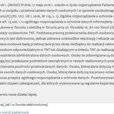
8 r. (RODO) W dniu 17 maja 2016 r. weszło w życie rozporządzenie Parlame
nych w związku z przetwarzaniem danych osobowych i w sprawie swobodnego
two Naukowe w Toruniu
nych) (Dz. Urz. UE L 2016, Nr 119, s. 1). Ogólne rozporządzenie o ochron
 art. 13 ust. 1 i 2 ogólnego rozporządzenia o ochronie danych informujemy
we w Toruniu z siedzibą w Toruniu przy ul. Wysokiej 16, 87-100 Toruń (d
daż wydawnictw
Zapiski Historyczne
Projekty
Zbiory
Jubil
edaży wydawnictw TNT. Podstawę prawną przetwarzania danych osobowych prz
wych jest dobrowone, jednak odmowa uniemożliwi rejsstrację i relizacje
 Dane osobowe będą przetwarzane przez okres niezbędny do realizacji celó
a przedmieść Starego Miasta Elbląga z lat 1374-1430. Księga czynszowa Sta
sobom odpowiedzialnym w TNT lub działającym w imieniu TNT za realizacj
oważnienia administratora danych osobowych. Osoby te zobowiązane są d
ogą być przekazane podmiotom zewnętrznym w ramach realizowanych prze
ęga rentowa przedmieść Stareg
chowania poufności przetwarzanych danych. Osoba, której dane dotyczą m
4-1430. Księga czynszowa Star
ia swoich danych osobowych. Osoba, której dane dotyczą ma prawo wnies
usza przepisy ogólnego rozporządzenia o ochronie danych. Przechowywan
3 roku
dni stopień zabezpieczeń, dla których wykonywane są regularne kopie be
erwis może działać lepiej.
ojektu była publikacja pracy "Księga rentowa przedmieść Starego Miasta Elb
z 1403 roku" w opracowaniu Cezarego Kardasza przy udziale Romana Czai. Pu
j, jak i w formie elektronicznej.
w wersji papierowej