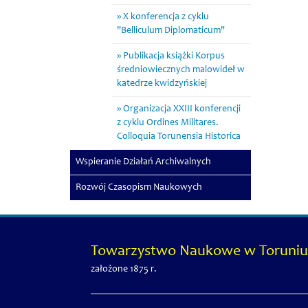
X konferencja z cyklu
"Belliculum Diplomaticum"
Publikacja książki Korpus
średniowiecznych malowideł w
katedrze kwidzyńskiej
Organizacja XXIII konferencji
z cyklu Ordines Militares.
Colloquia Torunensia Historica
Wspieranie Działań Archiwalnych
Rozwój Czasopism Naukowych
Towarzystwo Naukowe w Toruniu
założone 1875 r.