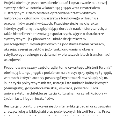
Projekt obejmuje przeprowadzenie badań i opracowanie naukowej
syntezy dziejów Torunia w latach 1975-1998 wraz z materiałem
ilustracyjnym. Dzieło zostanie opracowane przez wybitnych
historyków - członków Towarzystwa Naukowego w Toruniu i
pracowników uczelni wyższych. Przedsięwzięcie ma charakter
interdyscyplinarny, uwzględniający dorobek nauk historycznych, a
także historii mechanizmów gospodarczych. Ujęcie o charakterze
syntetycznym - jak planowane - ukaże dzieje miasta w
poszczególnych, wyodrębnionych na podstawie badań okresach,
ukazując szereg aspektów jego funkcjonowania w okresie
schyłkowego realnego socjalizmu i w pierwszych latach transformacji
ustrojowej.
Proponowane cezury części drugiej tomu czwartego „Historii Torunia”
obejmują lata 1975-1998 z podziałem na okresy: 1975-1989; 1989-1998,
w ramach których autorzy poszczególnych rozdziałów skupią się m.
in. na życiu politycznym miasta, ustroju i stosunkach ludnościowych
(demografii), gospodarce miejskiej, oświacie, powstaniu i roli
uniwersytetu, architekturze i życiu kulturalnym oraz roli Kościoła w
życiu miasta i jego mieszkańców.
Realizacja projektu przyczyni się do intensyfikacji badań oraz uzupełni
znaczącą lukę w bibliografii prac poświęconych historii Torunia. Praca