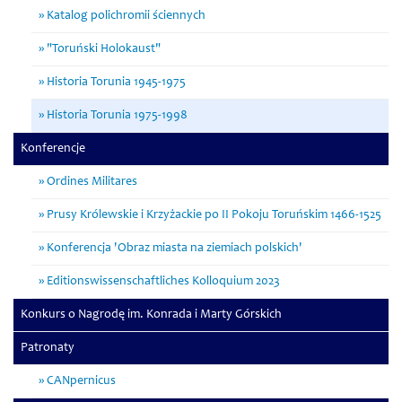
Katalog polichromii ściennych
"Toruński Holokaust"
Historia Torunia 1945-1975
Historia Torunia 1975-1998
Konferencje
Ordines Militares
Prusy Królewskie i Krzyżackie po II Pokoju Toruńskim 1466-1525
Konferencja 'Obraz miasta na ziemiach polskich'
Editionswissenschaftliches Kolloquium 2023
Konkurs o Nagrodę im. Konrada i Marty Górskich
Patronaty
CANpernicus