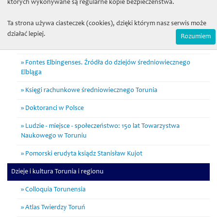
których wykonywane są regularne kopie bezpieczeństwa.
Normowanie miejskiej rzeczywistości w Toruniu w
średniowieczu i wczesnej nowożytności
Ta strona używa ciasteczek (cookies), dzięki którym nasz serwis może
działać lepiej.
Zapomniany Krajobraz. W poszukiwaniu dziedzictwa
Rozumiem
archeologicznego w lasach ziemi chełmińskiej
Fontes Elbingenses. Źródła do dziejów średniowiecznego
Elbląga
Księgi rachunkowe średniowiecznego Torunia
Doktoranci w Polsce
Ludzie - miejsce - społeczeństwo: 150 lat Towarzystwa
Naukowego w Toruniu
Pomorski erudyta ksiądz Stanisław Kujot
Dzieje i kultura Torunia i regionu
Colloquia Torunensia
Atlas Twierdzy Toruń