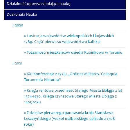
Działalność upowszechniająca naukę
Doskonała Nauka
2020
Lustracja województw wielkopolskich i kujawskich
1789. Część pierwsza: województwo kaliskie
Tożsamości mieszkańców osiedla Rubinkowo w Toruniu
2021
XXI Konferencja z cyklu „Ordines Militares. Colloquia
Torunensia Historica”
Księga rentowa przedmieść Starego Miasta Elbląga z lat
1374-1430. Księga czynszowa Starego Miasta Elbląga z
1403 roku
Z dziejów pierwszego panowania króla Stanisława
Leszczyńskiego (wokół malborskiego epizodu z 1708
roku)