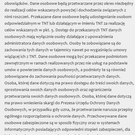
TNT
»
Projekty
»
Dzieje i kultura Torunia i regionu
» Historia
obowiązków. Dane osobowe będą przetwarzane przez okres niezbędny
Torunia 1975-1998
do realizacji celów wskazanych powyżej i dochodzenia związanych z
nimi roszczeń. Przekazane dane osobowe będą udostępnianie osobom
Granty badawcze
odpowiedzialnym w TNT lub działającym w imieniu TNT za realizację
celów wskazanych w pkt. 5. Dostęp do przekazanych TNT danych
Księga ławnicza Starego Miasta Torunia (1479-1515)
osobowych mają wyłącznie osoby działające z upoważnienia
administratora danych osobowych. Osoby te zobowiązane są do
Niemiecko-polski i polsko-niemiecki słownik historyczny
zachowania tych danych w tajemnicy nawet po wygaśnięciu umowy
Handel morski Gdańska na przełomie XV/XVI w.
wiążącej ich z TNT. Dane osobowe mogą być przekazane podmiotom
zewnętrznym w ramach realizowanych przez nie usług na podstawie
Księgi pruskie w Internecie
umów o powierzenie danych osobowych, a podmioty te są również
zobowiązane do zachowania poufności przetwarzanych danych.
Atlas historyczny miast polskich: Toruń, t. 2
Osoba, której dane dotyczą ma prawo dostępu do treści swoich danych,
Władztwo komunalne w hanzeatyckich miastach Prus i Inflant
sprostowania swoich danych osobowych oraz ograniczenia
w średniowieczu
przetwarzania swoich danych osobowych. Osoba, której dane dotyczą
ma prawo wniesienia skargi do Prezesa Urzędu Ochrony Danych
Średniowieczne rachunki kościołów toruńskich - opracowanie,
Osobowych, w przypadku gdy uzna, że przetwarzanie narusza przepisy
edycja, digitalizacja
ogólnego rozporządzenia o ochronie danych. Przechowywane dane
Atlas historyczny miast polskich, t. 1: Prusy Królewskie i
osobowe zabezpieczone są w sposób fizyczny oraz w systemach
Warmia, t. 3: Mazury, t. 4: Śląsk, t. 5: Małopolska
informatycznych posiadających odpowiedni stopień zabezpieczeń, dla