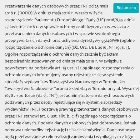
Wybierz język:
Zamówienia on-line
Przetwarzanie danych osobowych przez TNT od 25 maja
Rozumiem
Mój koszyk | (0) 0 zł
2018 r. (RODO) W dniu 17 maja 2016 r. weszło w życie
rozporządzenie Parlamentu Europejskiego i Rady (UE) 2016/679 z dnia
27 kwietnia 2016 r. w sprawie ochrony osób fizycznych w związku z
przetwarzaniem danych osobowych i w sprawie swobodnego
przepływu takich danych oraz uchylenia dyrektywy 95/46/WE (ogólne
rozporządzenie o ochronie danych) (Dz. Urz. UE L 2016, Nr 119, s. 1).
Ogólne rozporządzenie o ochronie danych zacznie być aktem
bezpośrednio stosowanym od dnia 25 maja 2018 r. W związku z
Towarzystwo Naukowe w
powyższym, na podstawie art. 13 ust. 1 i 2 ogólnego rozporządzenia o
ochronie danych informujemy osoby rejestrujące się w systemie
Toruniu
sprzedaży wydawnictw Towarzystwa Naukowego w Toruniu, że:
Towarzystwo Naukowe w Toruniu z siedzibą w Toruniu przy ul. Wysokiej
16, 87-100 Toruń (dalej: TNT) jest administratorem danych osobowych
podawanych przez osoby rejestrujące się w systemie sprzedaży
wydawnictw TNT. Podstawę prawną przetwarzania danych osobowych
przez TNT stanowi art. 6 ust. 1 lit. b, c, f) ogólnego rozporządzenia o
Toggl
ochronie danych. Podanie danych osobowych jest dobrowone, jednak
naviga
odmowa uniemożliwi rejsstrację i relizacje zamówienia. Dane osobowe
będą przetwarzane w celu realizacji zamówienia i wynikających z tego