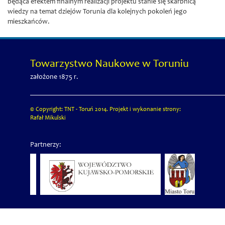
będąca efektem finalnym realizacji projektu stanie się skarbnicą
wiedzy na temat dziejów Torunia dla kolejnych pokoleń jego
mieszkańców.
Towarzystwo Naukowe w Toruniu
założone 1875 r.
© Copyright: TNT - Toruń 2014. Projekt i wykonanie strony:
Rafał Mikulski
Partnerzy: