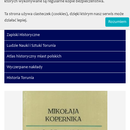
których wykonywane są regularne kopie bezpieczeństwa.
Sectio G (Physiologia)
Sectio H (Medicina)
Ta strona używa ciasteczek (cookies), dzięki którym nasz serwis może
działać lepiej.
Rozumiem
Studia Juridica
Zapiski Historyczne
Ludzie Nauki i Sztuki Torunia
Atlas historyczny miast polskich
Wyczerpane nakłady
Historia Torunia