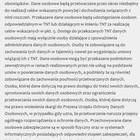
TNT
»
obowiązków. Dane osobowe będą przetwarzane przez okres niezbędny
do realizacji celów wskazanych powyżej i dochodzenia związanych z
Nowości
nimi roszczeń. Przekazane dane osobowe będą udostępnianie osobom
odpowiedzialnym w TNT lub działającym w imieniu TNT za realizację
Filologiczno filozoficzna
celów wskazanych w pkt. 5. Dostęp do przekazanych TNT danych
osobowych mają wyłącznie osoby działające z upoważnienia
Fontes
administratora danych osobowych. Osoby te zobowiązane są do
Popularnonaukowe
zachowania tych danych w tajemnicy nawet po wygaśnięciu umowy
wiążącej ich z TNT. Dane osobowe mogą być przekazane podmiotom
Poza seriami
zewnętrznym w ramach realizowanych przez nie usług na podstawie
umów o powierzenie danych osobowych, a podmioty te są również
Prace Archeologiczne
zobowiązane do zachowania poufności przetwarzanych danych.
Roczniki Towarzystwa Naukowego
Osoba, której dane dotyczą ma prawo dostępu do treści swoich danych,
sprostowania swoich danych osobowych oraz ograniczenia
Sectio C (Geographia et Geologia)
przetwarzania swoich danych osobowych. Osoba, której dane dotyczą
ma prawo wniesienia skargi do Prezesa Urzędu Ochrony Danych
Sectio D (Botanica)
Osobowych, w przypadku gdy uzna, że przetwarzanie narusza przepisy
Sectio E (Zoologia)
ogólnego rozporządzenia o ochronie danych. Przechowywane dane
osobowe zabezpieczone są w sposób fizyczny oraz w systemach
Sectio F (Astronomia)
informatycznych posiadających odpowiedni stopień zabezpieczeń, dla