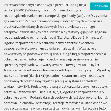
Wybierz język:
Zamówienia on-line
Przetwarzanie danych osobowych przez TNT od 25 maja
Rozumiem
Mój koszyk | (0) 0 zł
2018 r. (RODO) W dniu 17 maja 2016 r. weszło w życie
rozporządzenie Parlamentu Europejskiego i Rady (UE) 2016/679 z dnia
27 kwietnia 2016 r. w sprawie ochrony osób fizycznych w związku z
przetwarzaniem danych osobowych i w sprawie swobodnego
przepływu takich danych oraz uchylenia dyrektywy 95/46/WE (ogólne
rozporządzenie o ochronie danych) (Dz. Urz. UE L 2016, Nr 119, s. 1).
Ogólne rozporządzenie o ochronie danych zacznie być aktem
bezpośrednio stosowanym od dnia 25 maja 2018 r. W związku z
Towarzystwo Naukowe w
powyższym, na podstawie art. 13 ust. 1 i 2 ogólnego rozporządzenia o
ochronie danych informujemy osoby rejestrujące się w systemie
Toruniu
sprzedaży wydawnictw Towarzystwa Naukowego w Toruniu, że:
Towarzystwo Naukowe w Toruniu z siedzibą w Toruniu przy ul. Wysokiej
16, 87-100 Toruń (dalej: TNT) jest administratorem danych osobowych
podawanych przez osoby rejestrujące się w systemie sprzedaży
wydawnictw TNT. Podstawę prawną przetwarzania danych osobowych
przez TNT stanowi art. 6 ust. 1 lit. b, c, f) ogólnego rozporządzenia o
Toggl
ochronie danych. Podanie danych osobowych jest dobrowone, jednak
naviga
odmowa uniemożliwi rejsstrację i relizacje zamówienia. Dane osobowe
będą przetwarzane w celu realizacji zamówienia i wynikających z tego