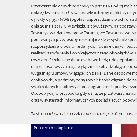
Wybierz język:
Przetwarzanie danych osobowych przez TNT od 25 maja 201
dnia 27 kwietnia 2016 r. w sprawie ochrony osób fizycz
Towarzys
dyrektywy 95/46/WE (ogólne rozporządzenie o ochronie da
dnia 25 maja 2018 r. W związku z powyższym, na podstawie
Towarzystwa Naukowego w Toruniu, że: Towarzystwo Nauko
O nas
Sprze
podawanych przez osoby rejestrujące się w systemie sprz
rozporządzenia o ochronie danych. Podanie danych osobo
realizacji zamówienia i wynikających z tego obowiązków.
TNT
»
roszczeń. Przekazane dane osobowe będą udostępnianie o
danych osobowych mają wyłącznie osoby działające z up
Nowości
wygaśnięciu umowy wiążącej ich z TNT. Dane osobowe m
osobowych, a podmioty te są również zobowiązane do za
Filologiczno filozoficzna
swoich danych osobowych oraz ograniczenia przetwarzan
Osobowych, w przypadku gdy uzna, że przetwarzanie nar
Fontes
oraz w systemach informatycznych posiadających odpowie
Popularnonaukowe
Ta strona używa ciasteczek (cookies), dzięki którym nasz s
Poza seriami
Prace Archeologiczne