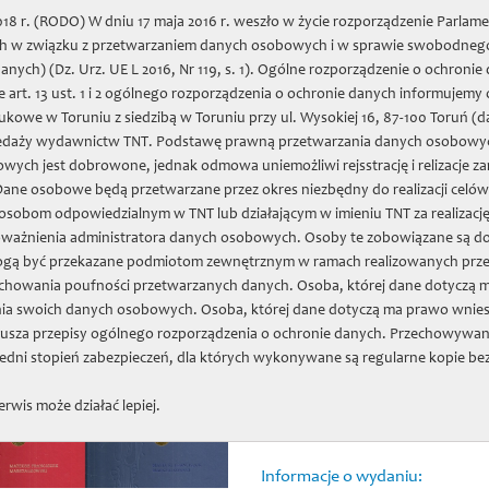
8 r. (RODO) W dniu 17 maja 2016 r. weszło w życie rozporządzenie Parlame
nych w związku z przetwarzaniem danych osobowych i w sprawie swobodnego
two Naukowe w Toruniu
nych) (Dz. Urz. UE L 2016, Nr 119, s. 1). Ogólne rozporządzenie o ochron
 art. 13 ust. 1 i 2 ogólnego rozporządzenia o ochronie danych informujemy
we w Toruniu z siedzibą w Toruniu przy ul. Wysokiej 16, 87-100 Toruń (d
daż wydawnictw
Zapiski Historyczne
Projekty
Zbiory
Jubil
edaży wydawnictw TNT. Podstawę prawną przetwarzania danych osobowych prz
wych jest dobrowone, jednak odmowa uniemożliwi rejsstrację i relizacje
 Dane osobowe będą przetwarzane przez okres niezbędny do realizacji celó
sobom odpowiedzialnym w TNT lub działającym w imieniu TNT za realizacj
oważnienia administratora danych osobowych. Osoby te zobowiązane są d
ogą być przekazane podmiotom zewnętrznym w ramach realizowanych prze
Średniowiecz
chowania poufności przetwarzanych danych. Osoba, której dane dotyczą m
iluminowane z
ia swoich danych osobowych. Osoba, której dane dotyczą ma prawo wnies
usza przepisy ogólnego rozporządzenia o ochronie danych. Przechowywan
skryptorium w 
dni stopień zabezpieczeń, dla których wykonywane są regularne kopie be
Mateusz Franciszek Mar
erwis może działać lepiej.
Informacje o wydaniu: