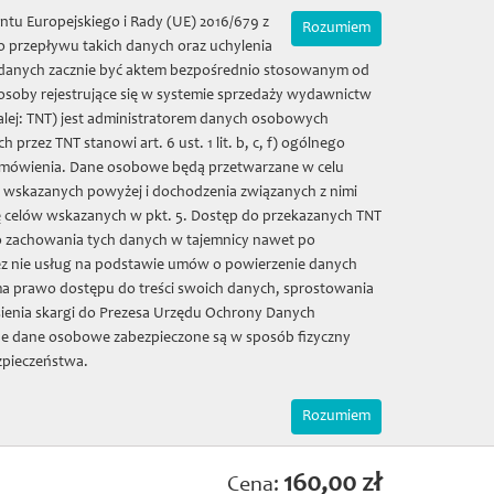
Zamówienia on-line
Mój koszyk | (0) 0 zł
ntu Europejskiego i Rady (UE) 2016/679 z
Rozumiem
 przepływu takich danych oraz uchylenia
ie danych zacznie być aktem bezpośrednio stosowanym od
 osoby rejestrujące się w systemie sprzedaży wydawnictw
alej: TNT) jest administratorem danych osobowych
eusz
Zamówienia
Sala kolumnowa
ez TNT stanowi art. 6 ust. 1 lit. b, c, f) ogólnego
 zamówienia. Dane osobowe będą przetwarzane w celu
w wskazanych powyżej i dochodzenia związanych z nimi
Galeria
Kontakt
ę celów wskazanych w pkt. 5. Dostęp do przekazanych TNT
o zachowania tych danych w tajemnicy nawet po
z nie usług na podstawie umów o powierzenie danych
ne rękopisy
a prawo dostępu do treści swoich danych, sprostowania
 cysterskiego
ienia skargi do Prezesa Urzędu Ochrony Danych
e dane osobowe zabezpieczone są w sposób fizyczny
Pelplinie t. 1, 2
zpieczeństwa.
szałkowski
Rozumiem
160,00 zł
Cena: