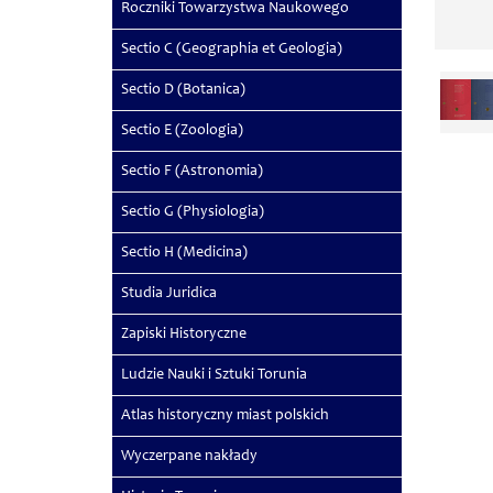
Roczniki Towarzystwa Naukowego
Sectio C (Geographia et Geologia)
Sectio D (Botanica)
Sectio E (Zoologia)
Sectio F (Astronomia)
Sectio G (Physiologia)
Sectio H (Medicina)
Studia Juridica
Zapiski Historyczne
Ludzie Nauki i Sztuki Torunia
Atlas historyczny miast polskich
Wyczerpane nakłady